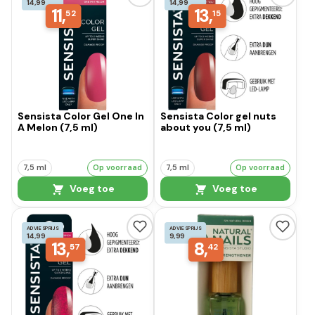
14,99
14,99
11,
13,
52
15
Sensista Color Gel One In
Sensista Color gel nuts
A Melon (7,5 ml)
about you (7,5 ml)
7,5 ml
Op voorraad
7,5 ml
Op voorraad
Voeg toe
Voeg toe
ADVIESPRIJS
ADVIESPRIJS
14,99
9,99
13,
8,
57
42