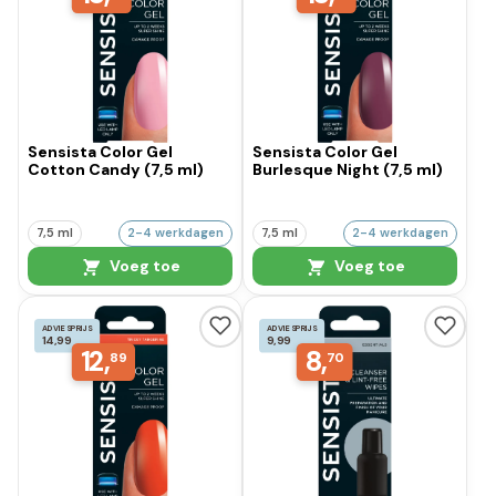
Sensista Color Gel
Sensista Color Gel
Cotton Candy (7,5 ml)
Burlesque Night (7,5 ml)
7,5 ml
2-4 werkdagen
7,5 ml
2-4 werkdagen
Voeg toe
Voeg toe
ADVIESPRIJS
ADVIESPRIJS
14,99
9,99
12,
8,
89
70