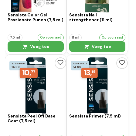
Sensista Color Gel
Sensista Nail
Passionate Punch (7,5 ml)
strengthener (11 ml)
7,5 ml
Op voorraad
11 ml
Op voorraad
Voeg toe
Voeg toe
ADVIESPRIJS
ADVIESPRIJS
14,99
14,99
10,
13,
77
15
Sensista Peel Off Base
Sensista Primer (7,5 ml)
Coat (7,5 ml)