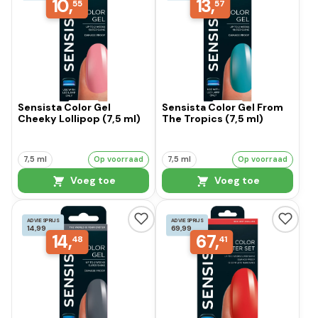
10,
13,
55
57
Sensista Color Gel
Sensista Color Gel From
Cheeky Lollipop (7,5 ml)
The Tropics (7,5 ml)
7,5 ml
Op voorraad
7,5 ml
Op voorraad
Voeg toe
Voeg toe
ADVIESPRIJS
ADVIESPRIJS
14,99
69,99
14,
67,
48
41