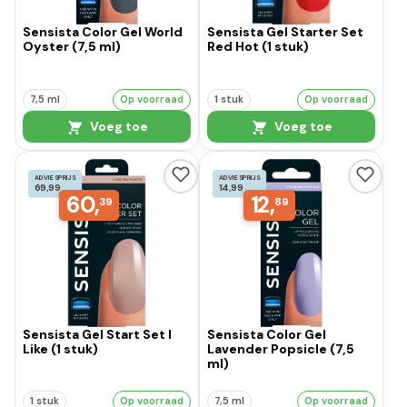
Sensista Color Gel World
Sensista Gel Starter Set
Oyster (7,5 ml)
Red Hot (1 stuk)
7,5 ml
Op voorraad
1 stuk
Op voorraad
Voeg toe
Voeg toe
ADVIESPRIJS
ADVIESPRIJS
69,99
14,99
60,
12,
39
89
Sensista Gel Start Set I
Sensista Color Gel
Like (1 stuk)
Lavender Popsicle (7,5
ml)
1 stuk
Op voorraad
7,5 ml
Op voorraad