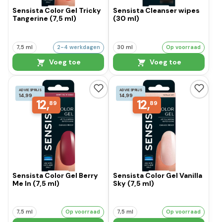
Sensista Color Gel Tricky
Sensista Cleanser wipes
Tangerine (7,5 ml)
(30 ml)
7,5 ml
2-4 werkdagen
30 ml
Op voorraad
Voeg toe
Voeg toe
ADVIESPRIJS
ADVIESPRIJS
14,99
14,99
12,
12,
89
89
Sensista Color Gel Berry
Sensista Color Gel Vanilla
Me In (7,5 ml)
Sky (7,5 ml)
7,5 ml
Op voorraad
7,5 ml
Op voorraad