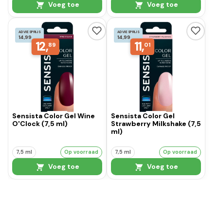
Voeg toe
Voeg toe
ADVIESPRIJS
ADVIESPRIJS
14,99
14,99
12,
11,
89
01
Sensista Color Gel Wine
Sensista Color Gel
O'Clock (7,5 ml)
Strawberry Milkshake (7,5
ml)
7,5 ml
Op voorraad
7,5 ml
Op voorraad
Voeg toe
Voeg toe