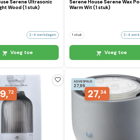
use Serene Ultrasonic
Serene House Serene Wax Po
ight Wood (1 stuk)
Warm Wit (1 stuk)
2-4 werkdagen
1 stuk
2-4 wer
Voeg toe
Voeg toe
ADVIESPRIJS
27,95
9,
27,
72
34