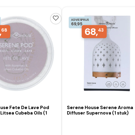
ADVIESPRIJS
69,95
,
68,
68
43
use Fete De Lave Pod
Serene House Serene Aroma
itsea Cubeba Oils (1
Diffuser Supernova (1 stuk)