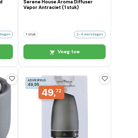
d
Serene House Aroma Diffuser
Vapor Antraciet (1 stuk)
kdagen
1 stuk
2-4 werkdagen
Voeg toe
ADVIESPRIJS
49,95
49,
72