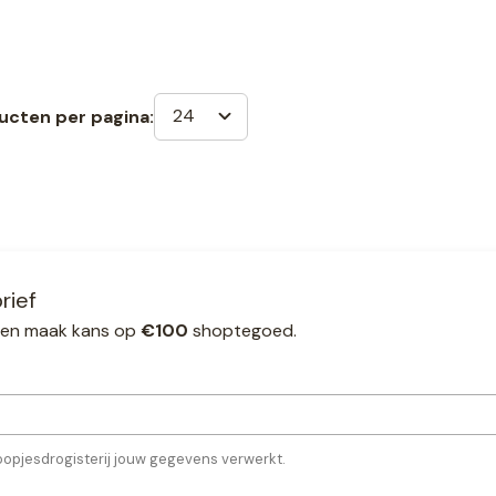
24
ucten per pagina:
rief
ef en maak kans op
€100
shoptegoed.
oopjesdrogisterij jouw gegevens verwerkt.