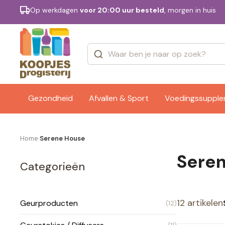
Op werkdagen
voor 20:00 uur besteld
, morgen in huis
Categorieën
Merken
Gezondheid
Afvallen & Sport
Voedingssuppl
Home
Serene House
›
Sere
Categorieën
12 artikelen
Geurproducten
(12)