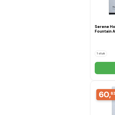
Serene Ho
Fountain A
1 stuk
60,
8