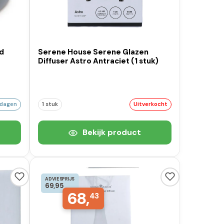
d
Serene House Serene Glazen
Diffuser Astro Antraciet (1 stuk)
kdagen
1 stuk
Uitverkocht
Bekijk product
ADVIESPRIJS
69,95
68,
43