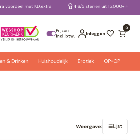
tra voordeel met KD.extra
4.6/5 sterren uit 15.000+ review
Bekijk alle resultaten
0
Prijzen
Inloggen
incl. btw.
en & Drinken
Huishoudelijk
Erotiek
OP=OP
Lijst
Weergave: