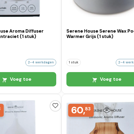
use Aroma Diffuser
Serene House Serene Wax Po
ntraciet (1 stuk)
Warmer Grijs (1 stuk)
2-4 werkdagen
1 stuk
2-4 wer
Voeg toe
Voeg toe
60,
3
83