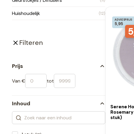
Geurstokjes / Diffusers
(11)
Huishoudelijk
(12)
ADVIESPRIJS
5,95
5
Filteren
Prijs
Van €
tot
Inhoud
Serene Ho
Rosemary L
stuk)