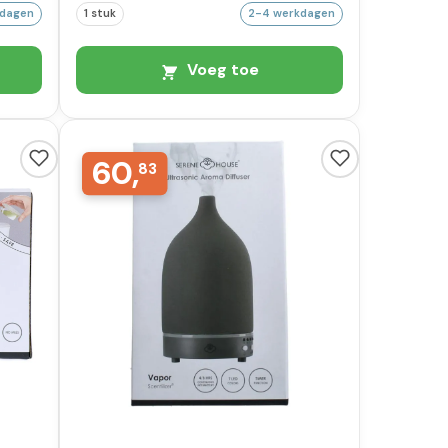
kdagen
1 stuk
2-4 werkdagen
Voeg toe
60,
83