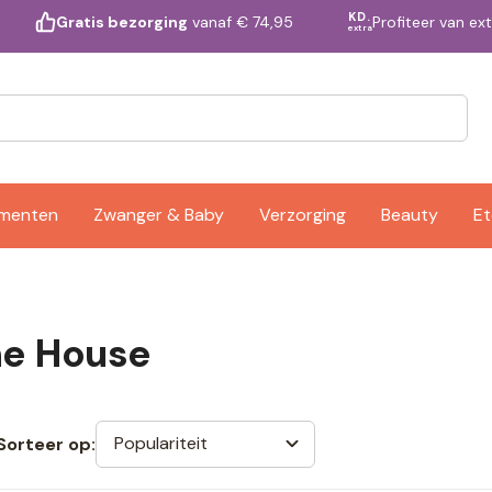
KD.
Profiteer van ex
Gratis bezorging
vanaf € 74,95
extra
ementen
Zwanger & Baby
Verzorging
Beauty
Et
ne House
Populariteit
Sorteer op: