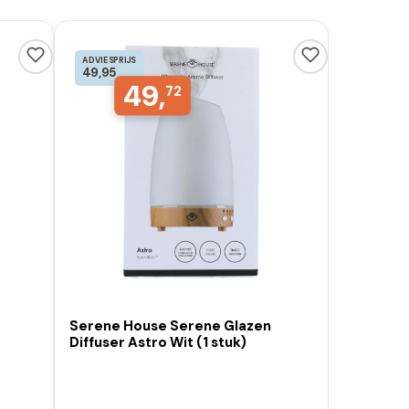
ADVIESPRIJS
49,95
49,
72
Serene House Serene Glazen
Diffuser Astro Wit (1 stuk)