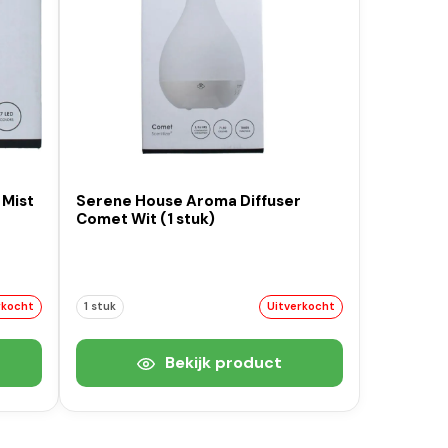
 Mist
Serene House Aroma Diffuser
Comet Wit (1 stuk)
rkocht
1 stuk
Uitverkocht
Bekijk product