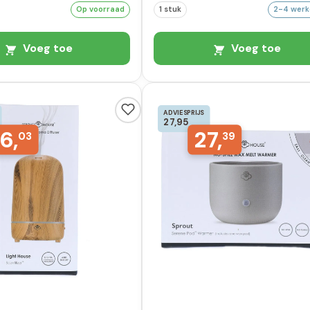
Op voorraad
1 stuk
2-4 wer
Voeg toe
Voeg toe
ADVIESPRIJS
27,95
6,
27,
03
39