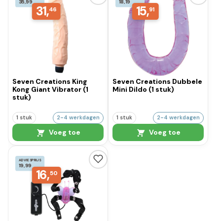
35,99
18,19
31,
15,
46
91
Seven Creations King
Seven Creations Dubbele
Kong Giant Vibrator (1
Mini Dildo (1 stuk)
stuk)
1 stuk
2-4 werkdagen
1 stuk
2-4 werkdagen
Voeg toe
Voeg toe
ADVIESPRIJS
19,99
16,
50