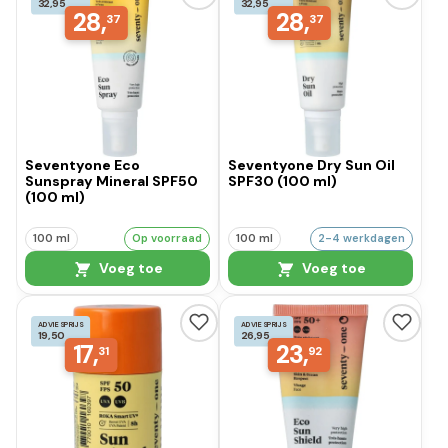
32,95
32,95
28,
28,
37
37
Seventyone Eco
Seventyone Dry Sun Oil
Sunspray Mineral SPF50
SPF30 (100 ml)
(100 ml)
100 ml
Op voorraad
100 ml
2-4 werkdagen
Voeg toe
Voeg toe
ADVIESPRIJS
ADVIESPRIJS
19,50
26,95
17,
23,
31
92