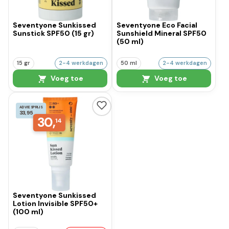
Seventyone Sunkissed
Seventyone Eco Facial
Sunstick SPF50 (15 gr)
Sunshield Mineral SPF50
(50 ml)
15 gr
2-4 werkdagen
50 ml
2-4 werkdagen
Voeg toe
Voeg toe
ADVIESPRIJS
33,95
30,
14
Seventyone Sunkissed
Lotion Invisible SPF50+
(100 ml)