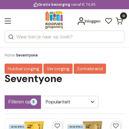
KD.
Gratis bezorging
voor 20:00 uur besteld
vanaf € 74,95
Bekijk alle resultaten
extra
Zoeken
0
Categorieën
Inloggen
Merken
Home
Seventyone
›
Huidverzorging
Verzorging
Zonnebrand
Seventyone
Populariteit
Filteren op
5
ADVIESPRIJS
ADVIESPRIJS