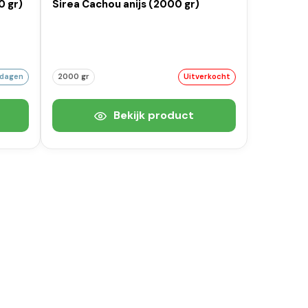
0 gr)
Sirea Cachou anijs (2000 gr)
kdagen
2000 gr
Uitverkocht
Bekijk product