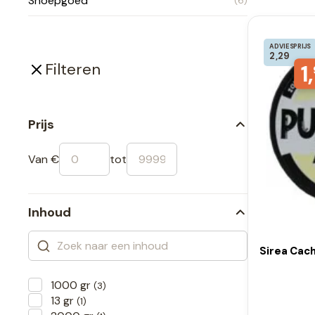
Snoepgoed
(6)
ADVIESPRIJS
2,29
1,
Filteren
Prijs
Van €
tot
Inhoud
Sirea Cach
1000 gr
(3)
13 gr
(1)