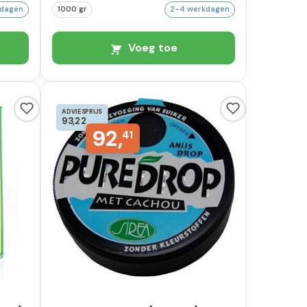
kdagen
1000 gr
2-4 werkdagen
Voeg toe
ADVIESPRIJS
93,22
92,
41