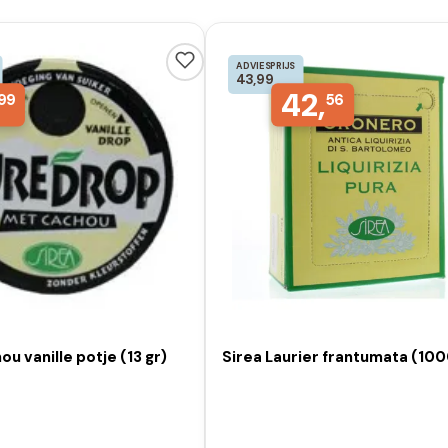
ADVIESPRIJS
43,99
42,
99
56
ou vanille potje (13 gr)
Sirea Laurier frantumata (100