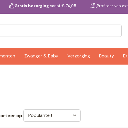
KD.
Profiteer van ex
Gratis bezorging
vanaf € 74,95
extra
ementen
Zwanger & Baby
Verzorging
Beauty
Et
Populariteit
orteer op: