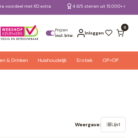
tra voordeel met KD.extra
4.6/5 sterren uit 15.000+ review
Bekijk alle resultaten
0
Prijzen
Inloggen
incl. btw.
en & Drinken
Huishoudelijk
Erotiek
OP=OP
Lijst
Weergave: