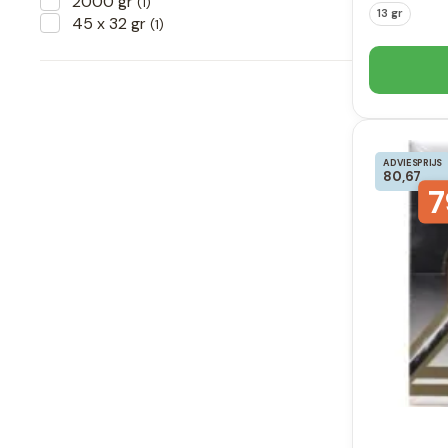
2000 gr
(1)
13 gr
45 x 32 gr
(1)
ADVIESPRIJS
80,67
7