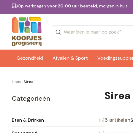
Op werkdagen
voor 20:00 uur besteld
, morgen in huis
Categorieën
Merken
Gezondheid
Afvallen & Sport
Voedingssuppl
Home
Sirea
›
Sirea
Categorieën
6 artikelen
S
Eten & Drinken
(6)