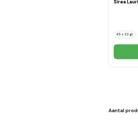
Sirea Laur
45 x 32 gr
Aantal prod