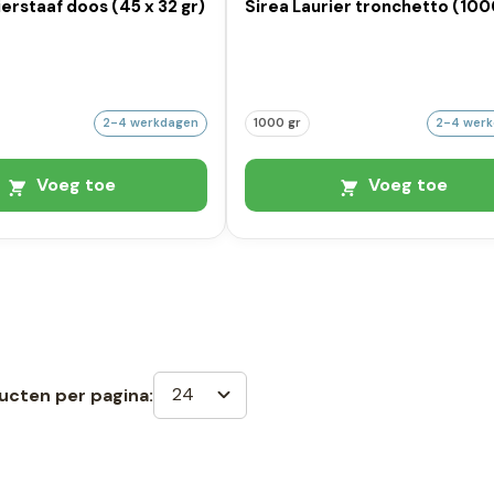
ierstaaf doos (45 x 32 gr)
Sirea Laurier tronchetto (100
2-4 werkdagen
1000 gr
2-4 wer
Voeg toe
Voeg toe
24
ucten per pagina: