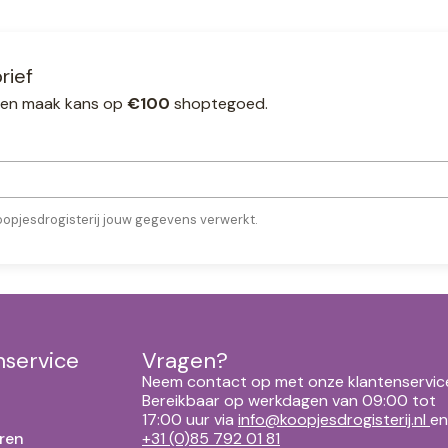
rief
ef en maak kans op
€100
shoptegoed.
oopjesdrogisterij jouw gegevens verwerkt.
nservice
Vragen?
Neem contact op met onze klantenservic
Bereikbaar op werkdagen van 09:00 tot
17:00 uur via
info@koopjesdrogisterij.nl
en
ren
+31 (0)85 792 01 81