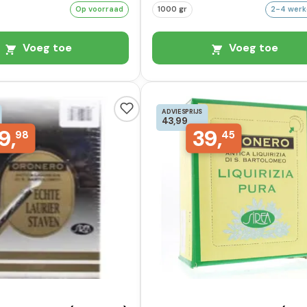
Op voorraad
1000 gr
2-4 wer
Voeg toe
Voeg toe
ADVIESPRIJS
43,99
9,
39,
98
45