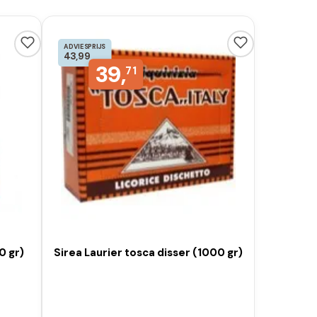
ADVIESPRIJS
43,99
39,
71
0 gr)
Sirea Laurier tosca disser (1000 gr)