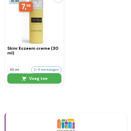
10,93
7,
99
Skinr Eczeem creme (30
ml)
30 ml
2-4 werkdagen
Voeg toe