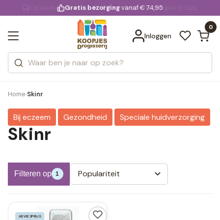
KD.
Gratis bezorging
voor 20:00 uur besteld
vanaf € 74,95
Bekijk alle resultaten
extra
Zoeken
0
Categorieën
Inloggen
Merken
Home
Skinr
›
Bij eczeem
Gezondheid
Speciale huidverzorging
Skinr
Populariteit
Filteren op
1
ADVIESPRIJS