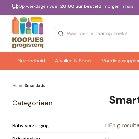
Op werkdagen
voor 20:00 uur besteld
, morgen in huis
Categorieën
Merken
Gezondheid
Afvallen & Sport
Voedingssuppl
Home
Smartkids
›
Smar
Categorieën
Enig result
Baby verzorging
(1)