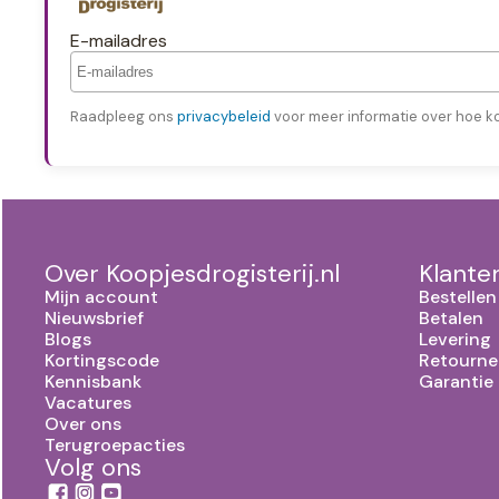
E-mailadres
Raadpleeg ons
privacybeleid
voor meer informatie over hoe k
Over Koopjesdrogisterij.nl
Klante
Mijn account
Bestellen
Nieuwsbrief
Betalen
Blogs
Levering
Kortingscode
Retourne
Kennisbank
Garantie
Vacatures
Over ons
Terugroepacties
Volg ons