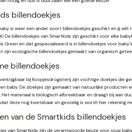
van nodig en dus is duurzaam wel een goede keuze!
ds billendoekjes
aby is weer een ander soort billendoekjes geschikt en jij wilt 
! De billendoekjes van Smartkids zijn geschikt voor elke bab
s Green en dat gespecialiseerd is in billendoekjes voor baby
t zijn ecologische billendoekjes gemaakt van organisch gete
e billendoekjes
erkrijgbaar bij Koopjesdrogisterij zijn vochtige doekjes die g
een baby. De doekjes zijn gemaakt van natuurlijke producten 
Het materiaal is biologisch afbreekbaar en draagt bij aan duu
dat deze nog kwetsbaar en gevoelig is wordt hier rekening 
en van de Smartkids billendoekjes
kjes van Smartkids zijn de verantwoorde keuze voor jouw bab