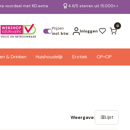
tra voordeel met KD.extra
4.6/5 sterren uit 15.000+ review
Bekijk alle resultaten
0
Prijzen
Inloggen
incl. btw.
en & Drinken
Huishoudelijk
Erotiek
OP=OP
Lijst
Weergave: