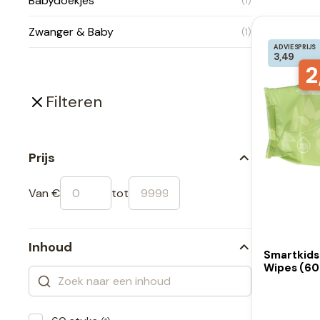
Babydoekjes
(1)
Zwanger & Baby
(1)
ADVIESPRIJS
3,49
2
Filteren
Prijs
Van €
tot
Inhoud
Smartkids
Wipes (60