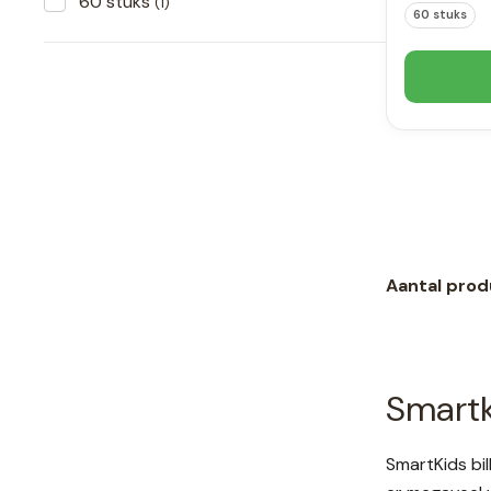
60 stuks
(1)
60 stuks
Aantal prod
Smartk
SmartKids bil