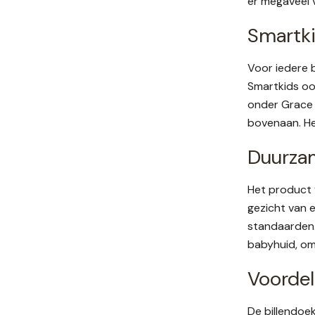
er megaveel 
Smartki
Voor iedere b
Smartkids ook
onder Grace i
bovenaan. He
Duurzam
Het product v
gezicht van 
standaarden. 
babyhuid, om
Voordel
De billendoe