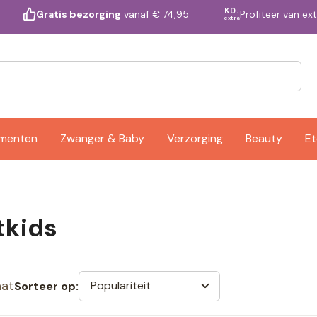
KD.
Profiteer van ex
Gratis bezorging
vanaf € 74,95
extra
ementen
Zwanger & Baby
Verzorging
Beauty
Et
tkids
aat
Populariteit
Sorteer op: