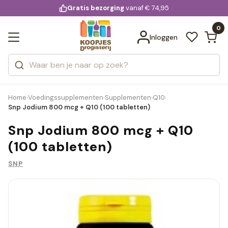
KD.
Gratis bezorging
voor 20:00 uur besteld
vanaf € 74,95
Bekijk alle resultaten
extra
Zoeken
0
Categorieën
Inloggen
Merken
Home
Voedingssupplementen
Supplementen
Q10
›
›
›
›
Snp Jodium 800 mcg + Q10 (100 tabletten)
Snp Jodium 800 mcg + Q10
(100 tabletten)
SNP