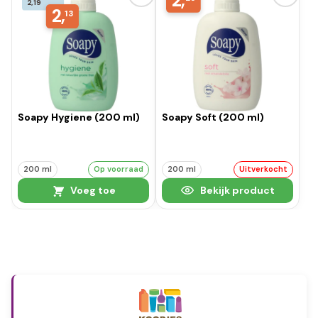
2,
2,19
2,
13
Soapy Hygiene (200 ml)
Soapy Soft (200 ml)
200 ml
Op voorraad
200 ml
Uitverkocht
Voeg toe
Bekijk product