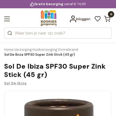
KD.
Gratis bezorging
voor 20:00 uur besteld
vanaf € 74,95
Bekijk alle resultaten
extra
Zoeken
0
Categorieën
Inloggen
Merken
Home
Verzorging
Huidverzorging
Zonnebrand
›
›
›
›
Sol De Ibiza SPF30 Super Zink Stick (45 gr)
Sol De Ibiza SPF30 Super Zink
Stick (45 gr)
Sol De Ibiza