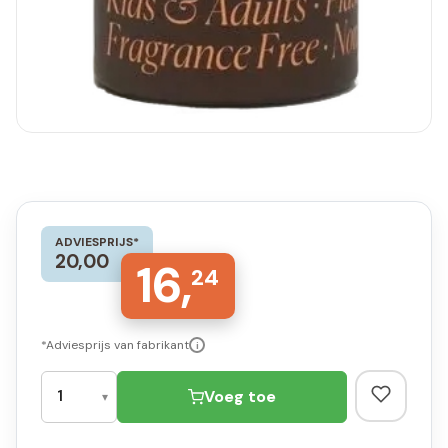
ADVIESPRIJS*
20,00
16,
24
*Adviesprijs van fabrikant
i
Voeg toe