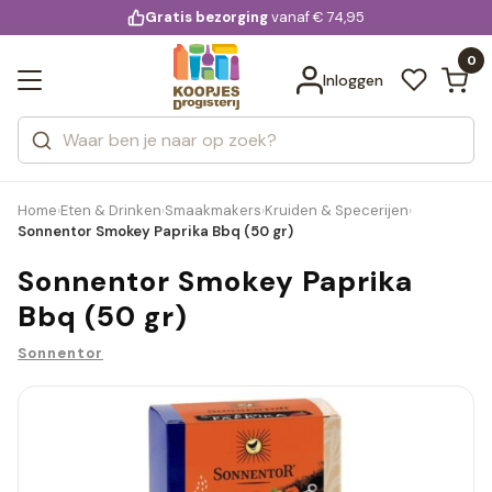
KD.
Gratis bezorging
voor 20:00 uur besteld
vanaf € 74,95
Bekijk alle resultaten
extra
Zoeken
0
Categorieën
Inloggen
Merken
Home
Eten & Drinken
Smaakmakers
Kruiden & Specerijen
›
›
›
›
Sonnentor Smokey Paprika Bbq (50 gr)
Sonnentor Smokey Paprika
Bbq (50 gr)
Sonnentor