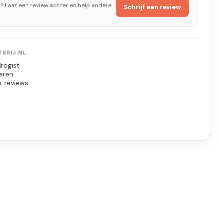
t? Laat een review achter en help andere
Schrijf een review
ERIJ.NL
rogist
eren
+ reviews