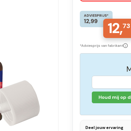
ADVIESPRIJS*
12,99
12,
73
*Adviesprijs van fabrikant
i
M
Houd mij op 
Deel jouw ervaring