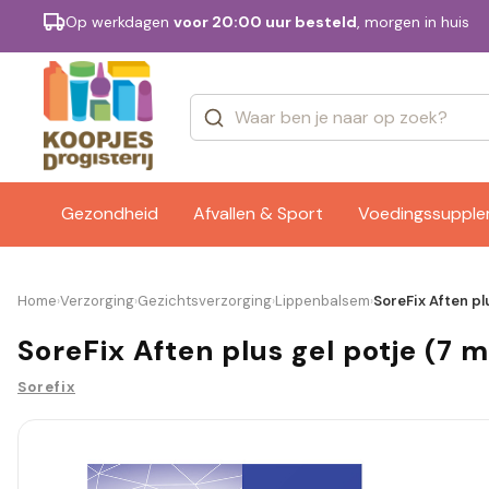
Op werkdagen
voor 20:00 uur besteld
, morgen in huis
Categorieën
Merken
Gezondheid
Afvallen & Sport
Voedingssuppl
Home
Verzorging
Gezichtsverzorging
Lippenbalsem
SoreFix Aften plu
›
›
›
›
SoreFix Aften plus gel potje (7 m
Sorefix