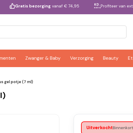
KD.
Profiteer van ex
Gratis bezorging
vanaf € 74,95
extra
ementen
Zwanger & Baby
Verzorging
Beauty
Et
s gel potje (7 ml)
l)
Uitverkocht
Binnenkort