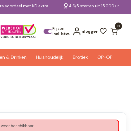
tra voordeel met KD.extra
4.6/5 sterren uit 15.000+ review
Bekijk alle resultaten
0
Prijzen
Inloggen
incl. btw.
en & Drinken
Huishoudelijk
Erotiek
OP=OP
 weer beschikbaar