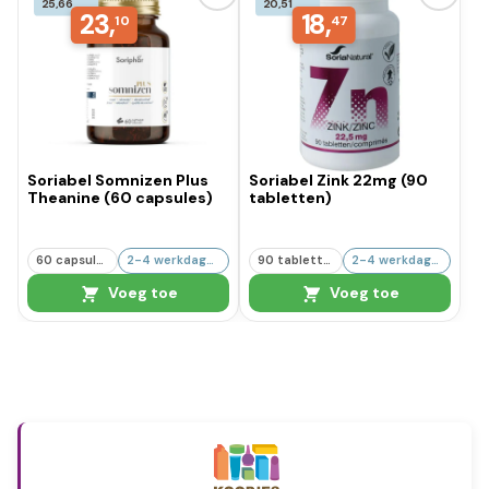
25,66
20,51
23,
18,
10
47
Soriabel Somnizen Plus
Soriabel Zink 22mg (90
Theanine (60 capsules)
tabletten)
60 capsules
2-4 werkdagen
90 tabletten
2-4 werkdagen
Voeg toe
Voeg toe