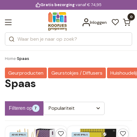
KD.
Gratis bezorging
voor 20:00 uur besteld
vanaf € 74,95
Bekijk alle resultaten
extra
Zoeken
0
Categorieën
Inloggen
Merken
Home
Spaas
›
Geurproducten
Geurstokjes / Diffusers
Huishoudelij
Spaas
Populariteit
Filteren op
7
ADVIESPRIJS
ADVIESPRIJS