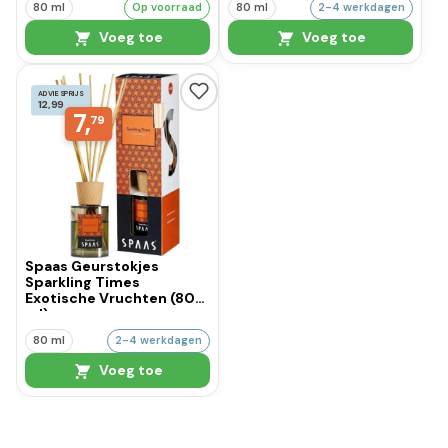
80 ml
Op voorraad
80 ml
2-4 werkdagen
Voeg toe
Voeg toe
ADVIESPRIJS
12,99
7,
79
Spaas Geurstokjes
Sparkling Times
Exotische Vruchten (80
ml)
80 ml
2-4 werkdagen
Voeg toe