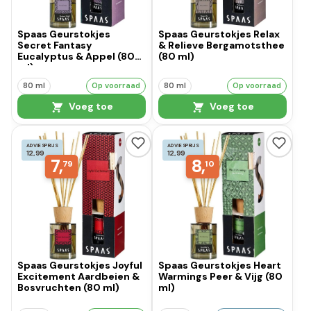
Spaas Geurstokjes
Spaas Geurstokjes Relax
Secret Fantasy
& Relieve Bergamotsthee
Eucalyptus & Appel (80
(80 ml)
ml)
80 ml
Op voorraad
80 ml
Op voorraad
Voeg toe
Voeg toe
ADVIESPRIJS
ADVIESPRIJS
12,99
12,99
7,
8,
79
10
Spaas Geurstokjes Joyful
Spaas Geurstokjes Heart
Excitement Aardbeien &
Warmings Peer & Vijg (80
Bosvruchten (80 ml)
ml)