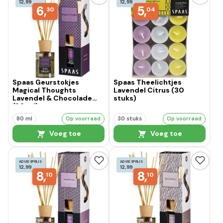
12,99
12,99
6,
5,
30
04
Spaas Geurstokjes
Spaas Theelichtjes
Magical Thoughts
Lavendel Citrus (30
Lavendel & Chocolade
stuks)
(80 ml)
80 ml
Op voorraad
30 stuks
Op voorraad
Voeg toe
Voeg toe
ADVIESPRIJS
ADVIESPRIJS
12,99
12,99
8,
8,
10
10