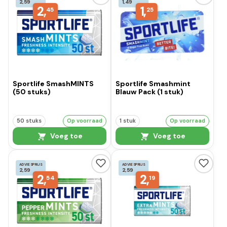
2,59
1,49
2,
1,
45
25
Sportlife SmashMINTS
Sportlife Smashmint
(50 stuks)
Blauw Pack (1 stuk)
50 stuks
Op voorraad
1 stuk
Op voorraad
Voeg toe
Voeg toe
ADVIESPRIJS
ADVIESPRIJS
2,59
2,59
2,
2,
54
19