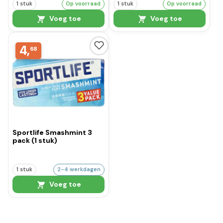
1 stuk
Op voorraad
1 stuk
Op voorraad
Voeg toe
Voeg toe
4,
68
Sportlife Smashmint 3
pack (1 stuk)
1 stuk
2-4 werkdagen
Voeg toe