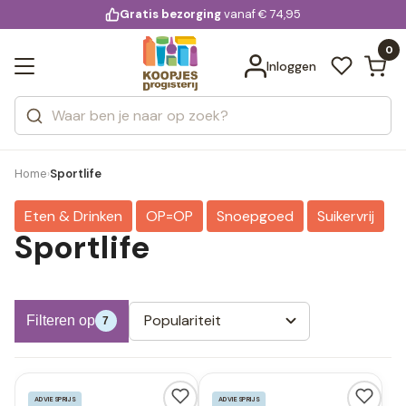
KD.
Gratis bezorging
voor 20:00 uur besteld
vanaf € 74,95
Bekijk alle resultaten
extra
Zoeken
0
Categorieën
Inloggen
Merken
Home
Sportlife
›
Eten & Drinken
OP=OP
Snoepgoed
Suikervrij
Sportlife
Populariteit
Filteren op
7
ADVIESPRIJS
ADVIESPRIJS