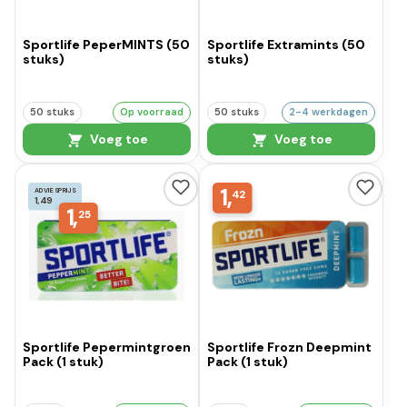
Sportlife PeperMINTS (50
Sportlife Extramints (50
stuks)
stuks)
50 stuks
Op voorraad
50 stuks
2-4 werkdagen
Voeg toe
Voeg toe
1,
ADVIESPRIJS
42
1,49
1,
25
Sportlife Pepermintgroen
Sportlife Frozn Deepmint
Pack (1 stuk)
Pack (1 stuk)