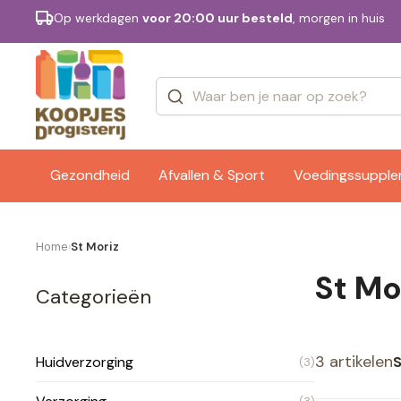
Op werkdagen
voor 20:00 uur besteld
, morgen in huis
Categorieën
Merken
Gezondheid
Afvallen & Sport
Voedingssuppl
Home
St Moriz
›
St Mo
Categorieën
3 artikelen
S
Huidverzorging
(3)