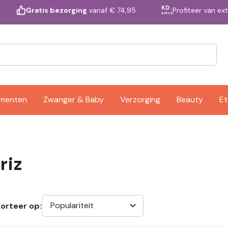
KD.
Profiteer van ex
Gratis bezorging
vanaf € 74,95
extra
ementen
Zwanger & Baby
Verzorging
Beauty
Et
riz
Populariteit
orteer op: