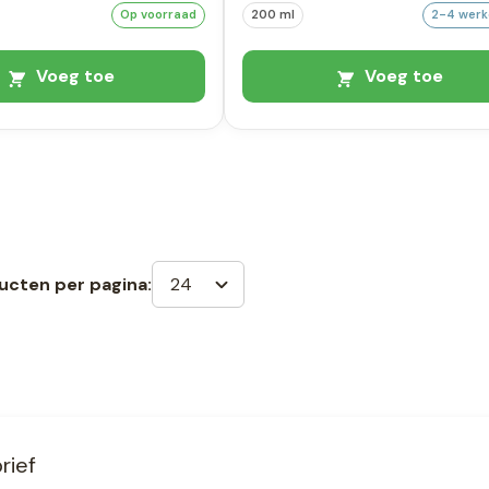
Op voorraad
200 ml
2-4 wer
Voeg toe
Voeg toe
24
ucten per pagina:
rief