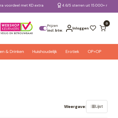
tra voordeel met KD.extra
4.6/5 sterren uit 15.000+ review
Bekijk alle resultaten
0
Prijzen
Inloggen
incl. btw.
en & Drinken
Huishoudelijk
Erotiek
OP=OP
Lijst
Weergave: