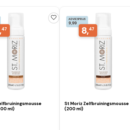
ADVIESPRIJS
9,99
,
8,
47
47
Zelfbruiningsmousse
St Moriz Zelfbruiningsmousse
00 ml)
(200 ml)