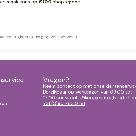
ef en maak kans op
€100
shoptegoed.
oopjesdrogisterij jouw gegevens verwerkt.
nservice
Vragen?
Neem contact op met onze klantenservic
Bereikbaar op werkdagen van 09:00 tot
17:00 uur via
info@koopjesdrogisterij.nl
en
ren
+31 (0)85 792 01 81