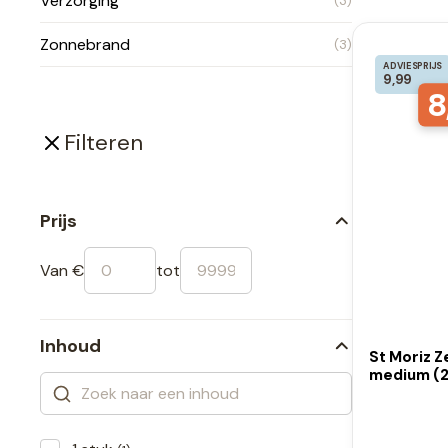
Verzorging
(3)
Zonnebrand
(3)
ADVIESPRIJS
9,99
8
Filteren
Prijs
Van €
tot
Inhoud
St Moriz 
medium (2