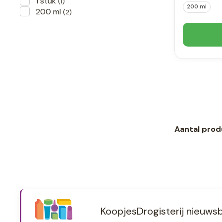
1 stuk
(1)
200 ml
200 ml
(2)
Aantal prod
KoopjesDrogisterij nieuwsb