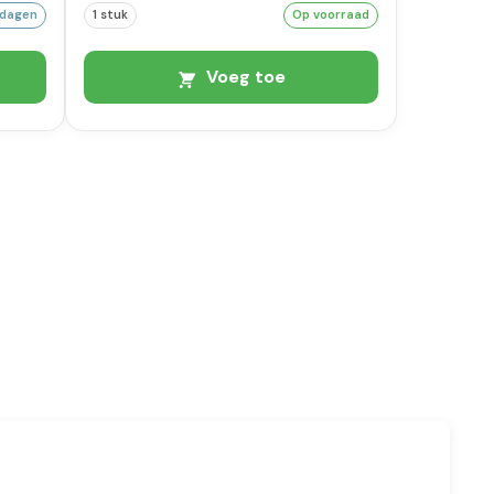
kdagen
1 stuk
Op voorraad
Voeg toe