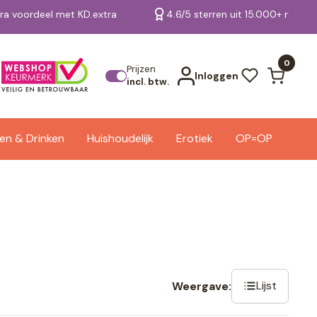
tra voordeel met KD.extra
4.6/5 sterren uit 15.000+ review
Bekijk alle resultaten
0
Prijzen
Inloggen
incl. btw.
en & Drinken
Huishoudelijk
Erotiek
OP=OP
Lijst
Weergave: