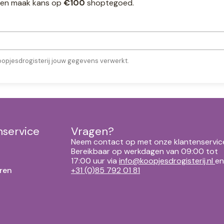
ef en maak kans op
€100
shoptegoed.
oopjesdrogisterij jouw gegevens verwerkt.
nservice
Vragen?
Neem contact op met onze klantenservic
Bereikbaar op werkdagen van 09:00 tot
17:00 uur via
info@koopjesdrogisterij.nl
en
ren
+31 (0)85 792 01 81