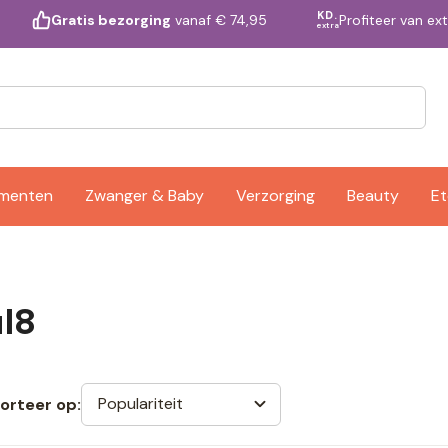
KD.
Profiteer van ex
Gratis bezorging
vanaf € 74,95
extra
ementen
Zwanger & Baby
Verzorging
Beauty
Et
l8
Populariteit
orteer op: