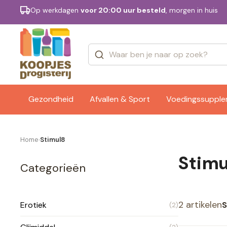
Op werkdagen
voor 20:00 uur besteld
, morgen in huis
Categorieën
Merken
Gezondheid
Afvallen & Sport
Voedingssuppl
Home
Stimul8
›
Stimu
Categorieën
2 artikelen
S
Erotiek
(2)