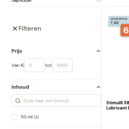
Glijmiddel
(2)
ADVIESPRIJS
7,49
6
Filteren
Prijs
Van €
tot
Inhoud
Stimul8 S8
Lubricant 
50 ml
(2)