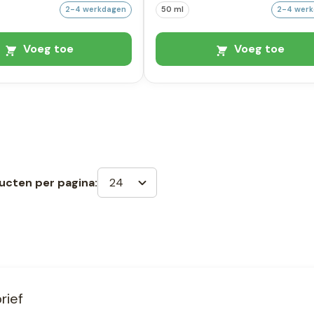
2-4 werkdagen
50 ml
2-4 wer
Voeg toe
Voeg toe
24
ucten per pagina:
rief