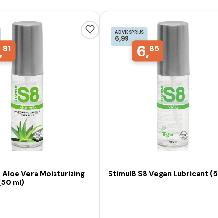
ADVIESPRIJS
6,99
,
6,
81
85
 Aloe Vera Moisturizing
Stimul8 S8 Vegan Lubricant (5
(50 ml)