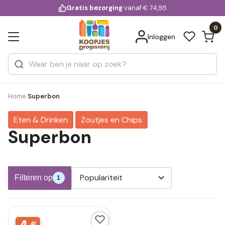
KD.
Gratis bezorging
voor 20:00 uur besteld
vanaf € 74,95
Bekijk alle resultaten
extra
Zoeken
0
Categorieën
Inloggen
Merken
Home
Superbon
›
Eten & Drinken
Zoutjes en Chips
Superbon
Populariteit
Filteren op
1
41