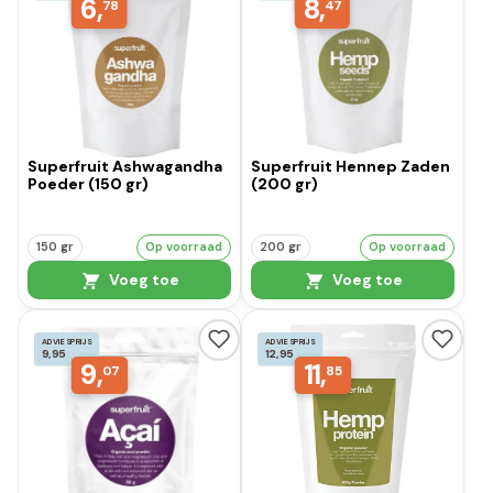
6,
8,
78
47
Superfruit Ashwagandha
Superfruit Hennep Zaden
Poeder (150 gr)
(200 gr)
150 gr
Op voorraad
200 gr
Op voorraad
Voeg toe
Voeg toe
ADVIESPRIJS
ADVIESPRIJS
9,95
12,95
9,
11,
07
85