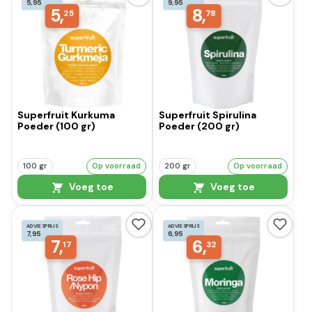
5,95
9,95
5,
8,
25
78
Superfruit Kurkuma
Superfruit Spirulina
Poeder (100 gr)
Poeder (200 gr)
100 gr
Op voorraad
200 gr
Op voorraad
Voeg toe
Voeg toe
ADVIESPRIJS
ADVIESPRIJS
7,95
6,95
7,
6,
17
32