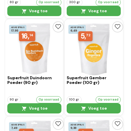
80 gr
Op voorraad
300 gr
Op voorraad
Voeg toe
Voeg toe
ADVIESPRIJS
ADVIESPRIJS
17,95
6,49
16,
5,
14
72
Superfruit Duindoorn
Superfruit Gember
Poeder (90 gr)
Poeder (100 gr)
90 gr
Op voorraad
100 gr
Op voorraad
Voeg toe
Voeg toe
ADVIESPRIJS
ADVIESPRIJS
7,49
9,39