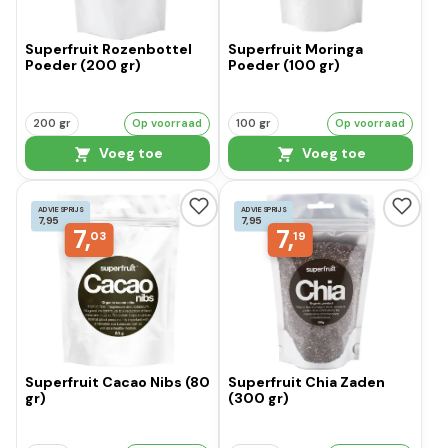
Superfruit Rozenbottel
Superfruit Moringa
Poeder (200 gr)
Poeder (100 gr)
200 gr
Op voorraad
100 gr
Op voorraad
Voeg toe
Voeg toe
ADVIESPRIJS
ADVIESPRIJS
7,95
7,95
7,
7,
03
19
Superfruit Cacao Nibs (80
Superfruit Chia Zaden
gr)
(300 gr)