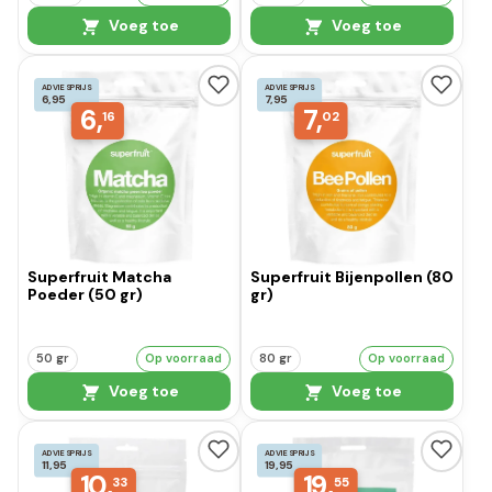
Voeg toe
Voeg toe
ADVIESPRIJS
ADVIESPRIJS
6,95
7,95
6,
7,
16
02
Superfruit Matcha
Superfruit Bijenpollen (80
Poeder (50 gr)
gr)
50 gr
Op voorraad
80 gr
Op voorraad
Voeg toe
Voeg toe
ADVIESPRIJS
ADVIESPRIJS
11,95
19,95
10,
19,
33
55