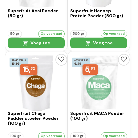
Superfruit Acai Poeder
Superfruit Hennep
(50 gr)
Protein Poeder (500 gr)
50 gr
Op voorraad
500 gr
Op voorraad
Voeg toe
Voeg toe
ADVIESPRIJS
ADVIESPRIJS
16,95
6,49
15,
5,
32
83
Superfruit Chaga
Superfruit MACA Poeder
Paddenstoelen Poeder
(100 gr)
(100 gr)
100 gr
Op voorraad
100 gr
Op voorraad