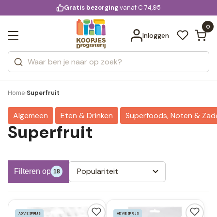
KD.
Gratis bezorging
voor 20:00 uur besteld
vanaf € 74,95
Bekijk alle resultaten
extra
Zoeken
0
Categorieën
Inloggen
Merken
Home
Superfruit
›
Algemeen
Eten & Drinken
Superfoods, Noten & Zad
Superfruit
Populariteit
Filteren op
18
ADVIESPRIJS
ADVIESPRIJS