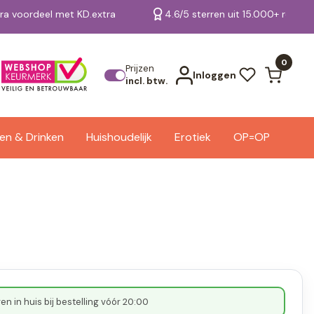
tra voordeel met KD.extra
4.6/5 sterren uit 15.000+ review
Bekijk alle resultaten
0
Prijzen
Inloggen
incl. btw.
en & Drinken
Huishoudelijk
Erotiek
OP=OP
n in huis bij bestelling vóór 20:00