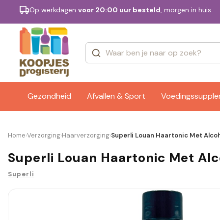
Op werkdagen
voor 20:00 uur besteld
, morgen in huis
Categorieën
Merken
Gezondheid
Afvallen & Sport
Voedingssuppl
Home
Verzorging
Haarverzorging
Superli Louan Haartonic Met Alcoh
›
›
›
Superli Louan Haartonic Met Alc
Superli