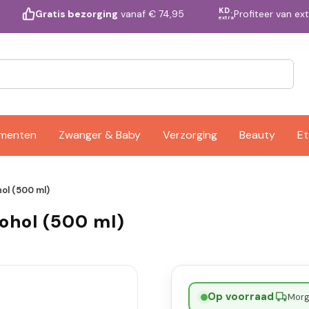
KD.
Profiteer van ex
Gratis bezorging
vanaf € 74,95
extra
ementen
Zwanger & Baby
Verzorging
Beauty
Et
ol (500 ml)
ohol (500 ml)
Op voorraad
·
Morge