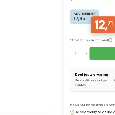
ADVIESPRIJS*
17,95
12,
71
*Adviesprijs van fabrikant
i
Deel jouw ervaring
Heb je dit product gebruik
klanten.
DAAROM KOOPJESDROGIST
De voordeligste online d