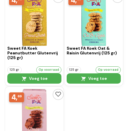
4,
4,
Sweet FA Koek
Sweet FA Koek Oat &
Peanutbutter Glutenvrij
Raisin Glutenvrij (125 gr)
(125 gr)
125 gr
Op voorraad
125 gr
Op voorraad
Voeg toe
Voeg toe
4,
69