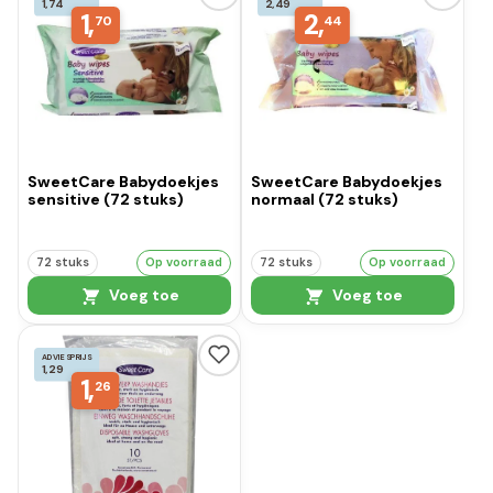
1,74
2,49
1,
2,
70
44
SweetCare Babydoekjes
SweetCare Babydoekjes
sensitive (72 stuks)
normaal (72 stuks)
72 stuks
Op voorraad
72 stuks
Op voorraad
Voeg toe
Voeg toe
ADVIESPRIJS
1,29
1,
26