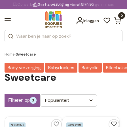
KD.
Gratis bezorging
voor 20:00 uur besteld
vanaf € 74,95
Bekijk alle resultaten
extra
Zoeken
0
Categorieën
Inloggen
Merken
Home
Sweetcare
›
Baby verzorging
Babydoekjes
Babyolie
Billenbals
Sweetcare
Populariteit
Filteren op
3
ADVIESPRIJS
ADVIESPRIJS