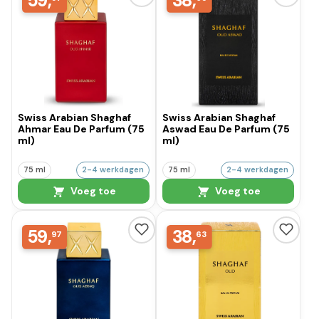
59,
38,
Swiss Arabian Shaghaf
Swiss Arabian Shaghaf
Ahmar Eau De Parfum (75
Aswad Eau De Parfum (75
ml)
ml)
75 ml
2-4 werkdagen
75 ml
2-4 werkdagen
Voeg toe
Voeg toe
59,
38,
97
63