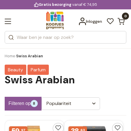
KD.
Gratis bezorging
voor 20:00 uur besteld
vanaf € 74,95
Bekijk alle resultaten
extra
Zoeken
0
Categorieën
Inloggen
Merken
Home
Swiss Arabian
›
Beauty
Parfum
Swiss Arabian
Populariteit
Filteren op
8
97
63