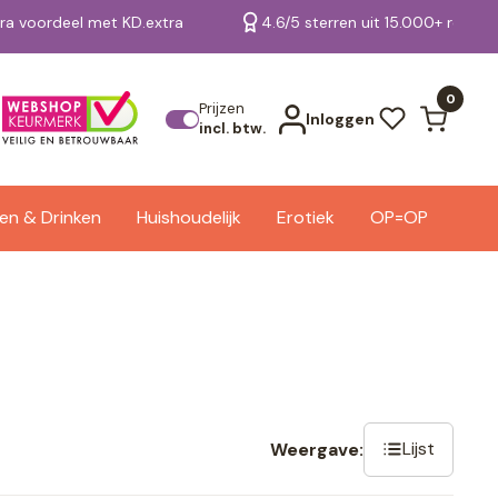
tra voordeel met KD.extra
4.6/5 sterren uit 15.000+ review
Bekijk alle resultaten
0
Prijzen
Inloggen
incl. btw.
en & Drinken
Huishoudelijk
Erotiek
OP=OP
Lijst
Weergave: