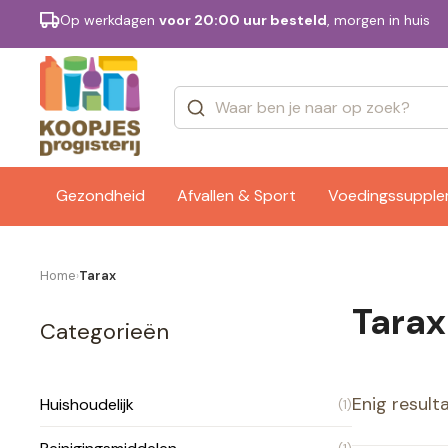
Op werkdagen
voor 20:00 uur besteld
, morgen in huis
Categorieën
Merken
Gezondheid
Afvallen & Sport
Voedingssuppl
Home
Tarax
›
Tarax
Categorieën
Enig result
Huishoudelijk
(1)