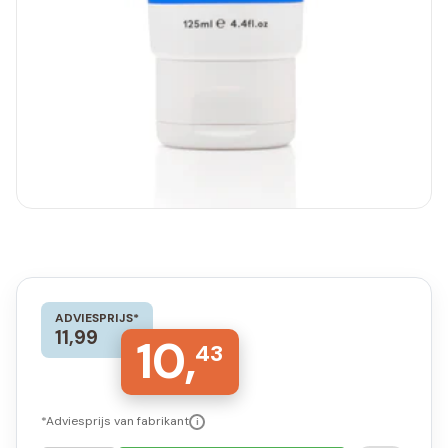
ADVIESPRIJS*
11,99
10,
43
*Adviesprijs van fabrikant
i