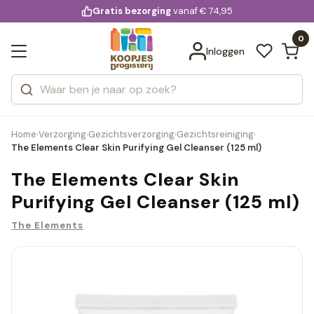
KD.
Gratis bezorging
voor 20:00 uur besteld
vanaf € 74,95
Bekijk alle resultaten
extra
Zoeken
0
Categorieën
Inloggen
Merken
Home
Verzorging
Gezichtsverzorging
Gezichtsreiniging
›
›
›
›
The Elements Clear Skin Purifying Gel Cleanser (125 ml)
The Elements Clear Skin
Purifying Gel Cleanser (125 ml)
The Elements