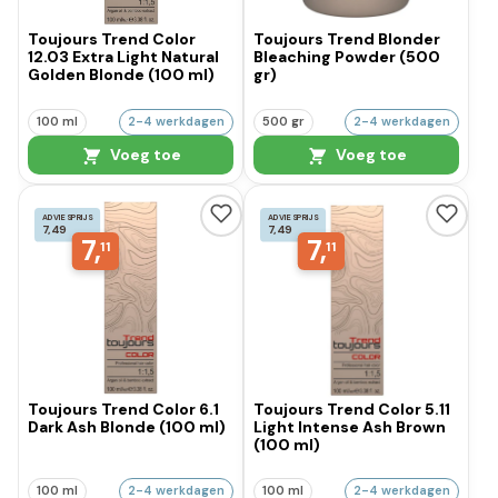
Toujours Trend Color
Toujours Trend Blonder
12.03 Extra Light Natural
Bleaching Powder (500
Golden Blonde (100 ml)
gr)
100 ml
2-4 werkdagen
500 gr
2-4 werkdagen
Voeg toe
Voeg toe
ADVIESPRIJS
ADVIESPRIJS
7,49
7,49
7,
7,
11
11
Toujours Trend Color 6.1
Toujours Trend Color 5.11
Dark Ash Blonde (100 ml)
Light Intense Ash Brown
(100 ml)
100 ml
2-4 werkdagen
100 ml
2-4 werkdagen