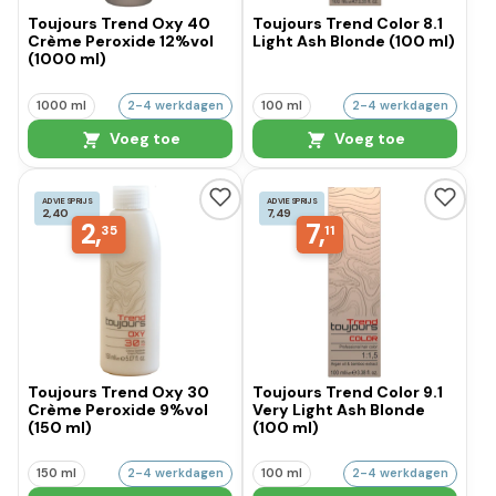
Toujours Trend Oxy 40
Toujours Trend Color 8.1
Crème Peroxide 12%vol
Light Ash Blonde (100 ml)
(1000 ml)
1000 ml
2-4 werkdagen
100 ml
2-4 werkdagen
Voeg toe
Voeg toe
ADVIESPRIJS
ADVIESPRIJS
2,40
7,49
2,
7,
35
11
Toujours Trend Oxy 30
Toujours Trend Color 9.1
Crème Peroxide 9%vol
Very Light Ash Blonde
(150 ml)
(100 ml)
150 ml
2-4 werkdagen
100 ml
2-4 werkdagen