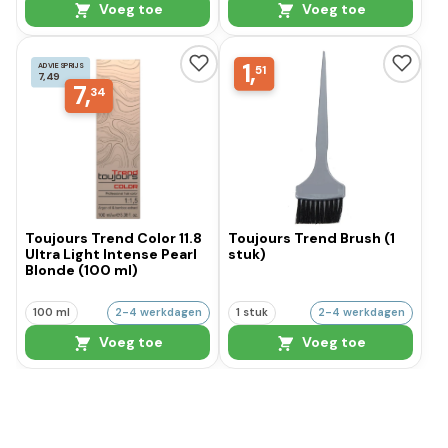
Voeg toe
Voeg toe
1,
ADVIESPRIJS
51
7,49
7,
34
Toujours Trend Color 11.8
Toujours Trend Brush (1
Ultra Light Intense Pearl
stuk)
Blonde (100 ml)
100 ml
2-4 werkdagen
1 stuk
2-4 werkdagen
Voeg toe
Voeg toe