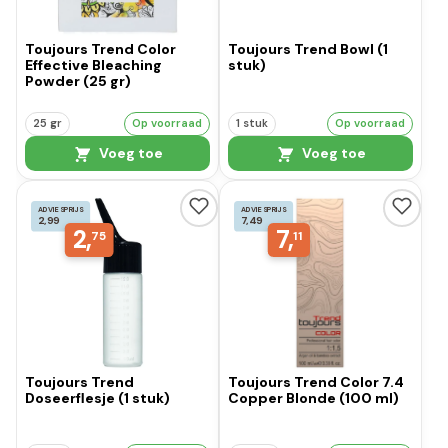
Toujours Trend Color
Toujours Trend Bowl (1
Effective Bleaching
stuk)
Powder (25 gr)
25 gr
Op voorraad
1 stuk
Op voorraad
Voeg toe
Voeg toe
ADVIESPRIJS
ADVIESPRIJS
2,99
7,49
2,
7,
75
11
Toujours Trend
Toujours Trend Color 7.4
Doseerflesje (1 stuk)
Copper Blonde (100 ml)