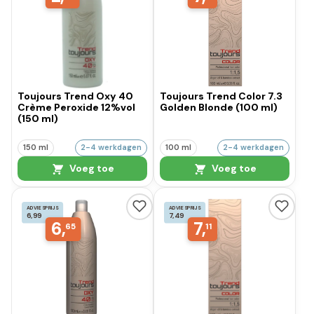
Toujours Trend Oxy 40
Toujours Trend Color 7.3
Crème Peroxide 12%vol
Golden Blonde (100 ml)
(150 ml)
150 ml
2-4 werkdagen
100 ml
2-4 werkdagen
Voeg toe
Voeg toe
ADVIESPRIJS
ADVIESPRIJS
6,99
7,49
6,
7,
65
11