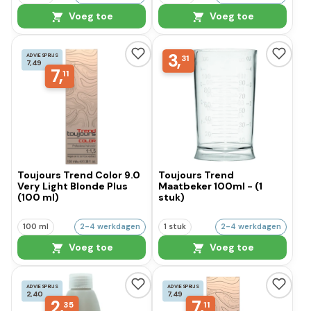
Voeg toe
Voeg toe
3,
ADVIESPRIJS
31
7,49
7,
11
Toujours Trend Color 9.0
Toujours Trend
Very Light Blonde Plus
Maatbeker 100ml - (1
(100 ml)
stuk)
100 ml
2-4 werkdagen
1 stuk
2-4 werkdagen
Voeg toe
Voeg toe
ADVIESPRIJS
ADVIESPRIJS
2,40
7,49
2,
7,
35
11