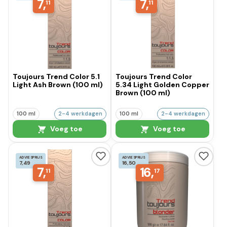
7,
7,
11
11
Toujours Trend Color 5.1
Toujours Trend Color
Light Ash Brown (100 ml)
5.34 Light Golden Copper
Brown (100 ml)
100 ml
2-4 werkdagen
100 ml
2-4 werkdagen
Voeg toe
Voeg toe
ADVIESPRIJS
ADVIESPRIJS
7,49
16,50
7,
16,
11
17