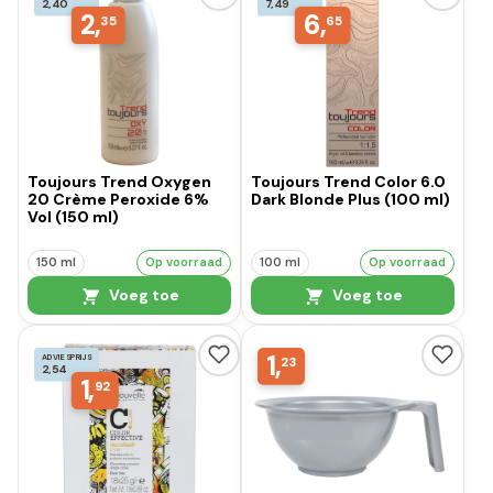
2,40
7,49
2,
6,
35
65
Toujours Trend Oxygen
Toujours Trend Color 6.0
20 Crème Peroxide 6%
Dark Blonde Plus (100 ml)
Vol (150 ml)
150 ml
Op voorraad
100 ml
Op voorraad
Voeg toe
Voeg toe
1,
ADVIESPRIJS
23
2,54
1,
92