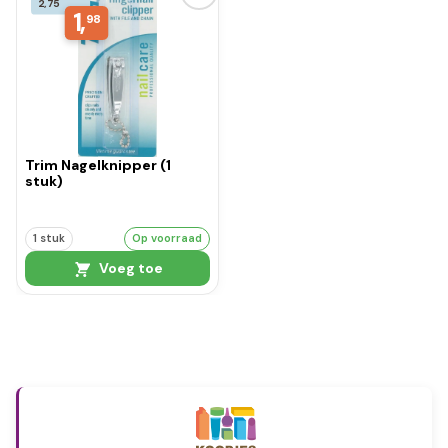
2,75
1,
98
Trim Nagelknipper (1
stuk)
1 stuk
Op voorraad
Voeg toe