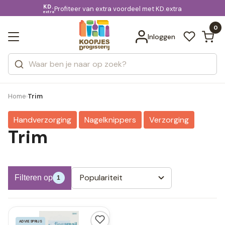
KD.
Gratis bezorging
voor 20:00 uur besteld
Profiteer van extra voordeel met KD.extra
Bekijk alle resultaten
extra
Zoeken
0
Categorieën
Inloggen
Merken
Home
Trim
›
Handverzorging
Nagelknippers
Verzorging
Trim
Populariteit
Filteren op
1
ADVIESPRIJS