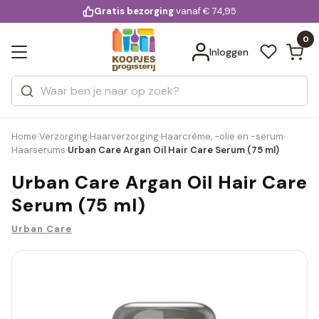
KD.
Gratis bezorging
voor 20:00 uur besteld
vanaf € 74,95
Bekijk alle resultaten
extra
Zoeken
0
Categorieën
Inloggen
Merken
Home
Verzorging
Haarverzorging
Haarcrème, -olie en -serum
›
›
›
›
Haarserums
Urban Care Argan Oil Hair Care Serum (75 ml)
›
Urban Care Argan Oil Hair Care
Serum (75 ml)
Urban Care