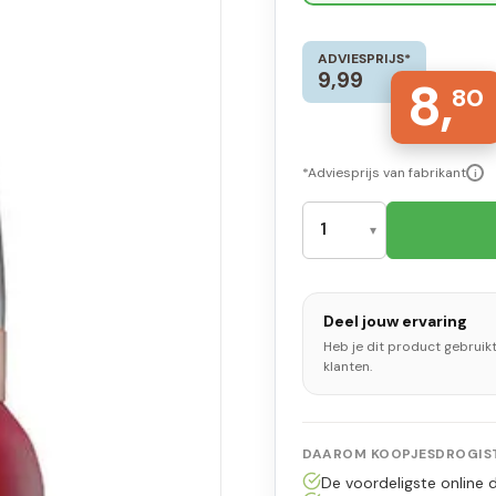
ADVIESPRIJS*
9,99
8,
80
*Adviesprijs van fabrikant
i
Deel jouw ervaring
Heb je dit product gebruik
klanten.
DAAROM KOOPJESDROGIST
De voordeligste online d