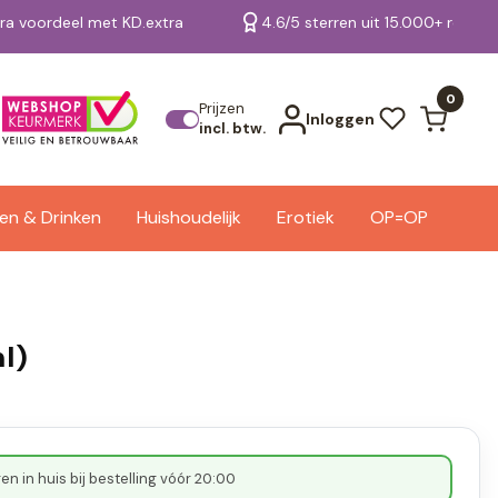
tra voordeel met KD.extra
4.6/5 sterren uit 15.000+ review
Bekijk alle resultaten
0
Prijzen
Inloggen
incl. btw.
en & Drinken
Huishoudelijk
Erotiek
OP=OP
l)
n in huis bij bestelling vóór 20:00