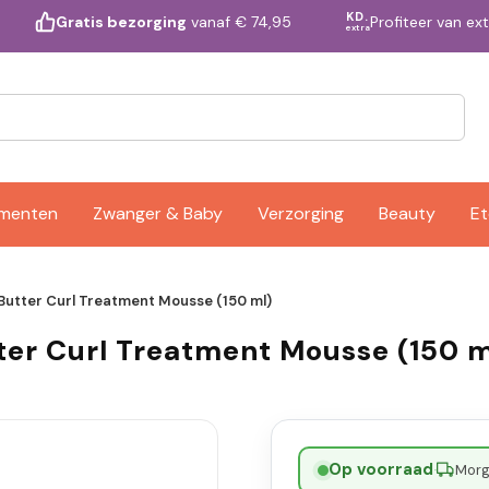
KD.
Profiteer van ex
Gratis bezorging
vanaf € 74,95
extra
ementen
Zwanger & Baby
Verzorging
Beauty
Et
Butter Curl Treatment Mousse (150 ml)
ter Curl Treatment Mousse (150 m
Op voorraad
·
Morge