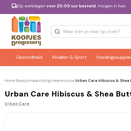
Op werkdagen
voor 20:00 uur besteld
, morgen in huis
Categorieën
Merken
Gezondheid
Afvallen & Sport
Voedingssuppl
Home
Beauty
Haarstyling
Haarmousse
Urban Care Hibiscus & Shea 
›
›
›
›
Urban Care Hibiscus & Shea But
Urban Care