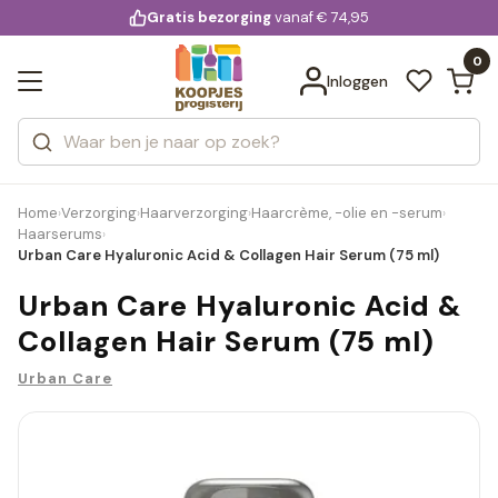
KD.
Gratis bezorging
voor 20:00 uur besteld
vanaf € 74,95
Bekijk alle resultaten
extra
Zoeken
0
Categorieën
Inloggen
Merken
Home
Verzorging
Haarverzorging
Haarcrème, -olie en -serum
›
›
›
›
Haarserums
›
Urban Care Hyaluronic Acid & Collagen Hair Serum (75 ml)
Urban Care Hyaluronic Acid &
Collagen Hair Serum (75 ml)
Urban Care