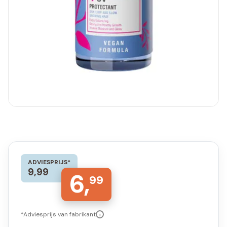
ADVIESPRIJS*
9,99
6,
99
*Adviesprijs van fabrikant
i