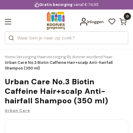
KD.
Gratis bezorging
voor 20:00 uur besteld
vanaf € 74,95
Bekijk alle resultaten
extra
Zoeken
0
Categorieën
Inloggen
Merken
Home
Verzorging
Haarverzorging
Bij dunner wordend haar
›
›
›
›
Urban Care No.3 Biotin Caffeine Hair+scalp Anti-hairfall
Shampoo (350 ml)
Urban Care No.3 Biotin
Caffeine Hair+scalp Anti-
hairfall Shampoo (350 ml)
Urban Care