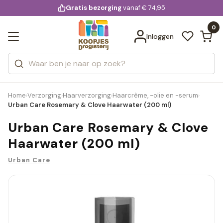
KD.
Gratis bezorging
voor 20:00 uur besteld
vanaf € 74,95
Bekijk alle resultaten
extra
Zoeken
0
Categorieën
Inloggen
Merken
Home
Verzorging
Haarverzorging
Haarcrème, -olie en -serum
›
›
›
›
Urban Care Rosemary & Clove Haarwater (200 ml)
Urban Care Rosemary & Clove
Haarwater (200 ml)
Urban Care