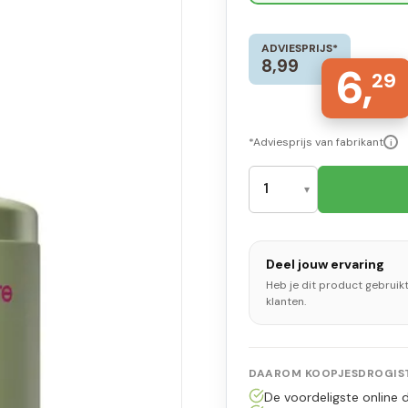
ADVIESPRIJS*
8,99
6,
29
*Adviesprijs van fabrikant
i
Deel jouw ervaring
Heb je dit product gebruik
klanten.
DAAROM KOOPJESDROGIST
De voordeligste online d