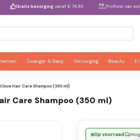
KD.
Profiteer van ex
Gratis bezorging
vanaf € 74,95
extra
ementen
Zwanger & Baby
Verzorging
Beauty
Et
Clove Hair Care Shampoo (350 ml)
air Care Shampoo (350 ml)
Op voorraad
·
Morge