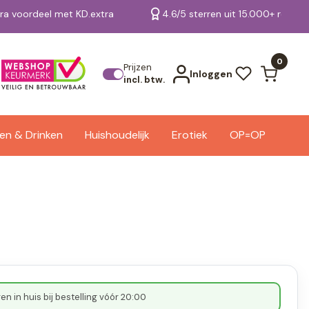
tra voordeel met KD.extra
4.6/5 sterren uit 15.000+ review
Bekijk alle resultaten
0
Prijzen
Inloggen
incl. btw.
en & Drinken
Huishoudelijk
Erotiek
OP=OP
n in huis bij bestelling vóór 20:00