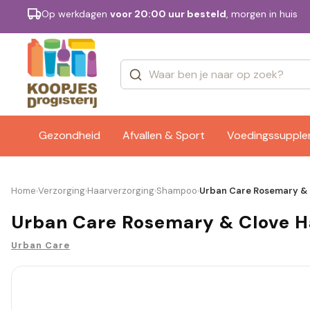
Op werkdagen
voor 20:00 uur besteld
, morgen in huis
Categorieën
Merken
Gezondheid
Afvallen & Sport
Voedingssuppl
Home
Verzorging
Haarverzorging
Shampoo
Urban Care Rosemary & 
›
›
›
›
Urban Care Rosemary & Clove H
Urban Care