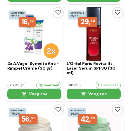
ADVIESPRIJS
ADVIESPRIJS
22,98
39,99
16,
29,
32
30
2x A.Vogel Symvita Anti-
L'Oréal Paris Revitalift
Rimpel Crème (30 gr)
Laser Serum SPF30 (30
ml)
2 x 30 gr
Op voorraad
30 ml
Op voorraad
Voeg toe
Voeg toe
ADVIESPRIJS
ADVIESPRIJS
75,00
56,00
56,
42,
55
23