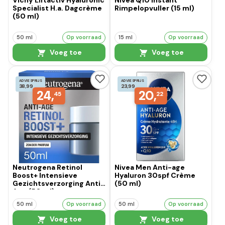
Vichy Liftactiv Hyaluronic
Nivea Q10 Instant
Specialist H.a. Dagcrème
Rimpelopvuller (15 ml)
(50 ml)
50 ml
Op voorraad
15 ml
Op voorraad
Voeg toe
Voeg toe
ADVIESPRIJS
ADVIESPRIJS
38,99
23,99
24,
20,
45
22
Neutrogena Retinol
Nivea Men Anti-age
Boost+ Intensieve
Hyaluron 30spf Crème
Gezichtsverzorging Anti-
(50 ml)
Age (50 ml)
50 ml
Op voorraad
50 ml
Op voorraad
Voeg toe
Voeg toe