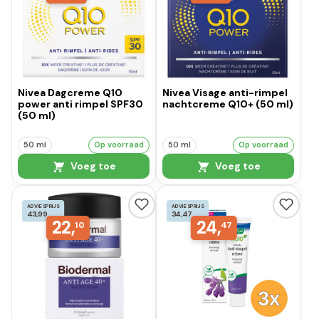
Nivea Dagcreme Q10
Nivea Visage anti-rimpel
power anti rimpel SPF30
nachtcreme Q10+ (50 ml)
(50 ml)
50 ml
Op voorraad
50 ml
Op voorraad
Voeg toe
Voeg toe
ADVIESPRIJS
ADVIESPRIJS
43,99
34,47
22,
24,
10
47