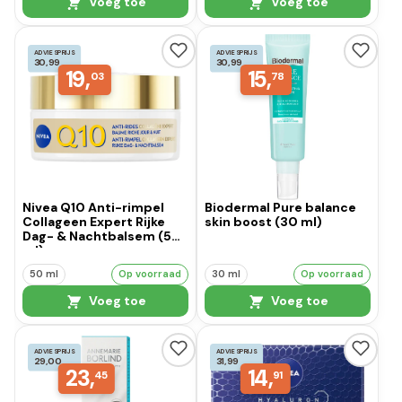
Voeg toe
Voeg toe
ADVIESPRIJS
ADVIESPRIJS
30,99
30,99
19,
15,
03
78
Nivea Q10 Anti-rimpel
Biodermal Pure balance
Collageen Expert Rijke
skin boost (30 ml)
Dag- & Nachtbalsem (50
ml)
50 ml
Op voorraad
30 ml
Op voorraad
Voeg toe
Voeg toe
ADVIESPRIJS
ADVIESPRIJS
29,00
31,99
23,
14,
45
91