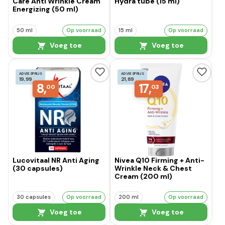
Care Anti Wrinkle Cream
Hydra tube (15 ml)
Energizing (50 ml)
50 ml
Op voorraad
15 ml
Op voorraad
Voeg toe
Voeg toe
ADVIESPRIJS
ADVIESPRIJS
19,99
21,69
8,
17,
00
03
Lucovitaal NR Anti Aging
Nivea Q10 Firming + Anti-
(30 capsules)
Wrinkle Neck & Chest
Cream (200 ml)
30 capsules
Op voorraad
200 ml
Op voorraad
Voeg toe
Voeg toe