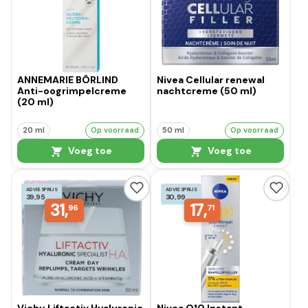
ANNEMARIE BÖRLIND
Nivea Cellular renewal
Anti-oogrimpelcreme
nachtcreme (50 ml)
(20 ml)
20 ml
Op voorraad
50 ml
Op voorraad
Voeg toe
Voeg toe
ADVIESPRIJS
ADVIESPRIJS
39,95
30,99
31,
17,
96
71