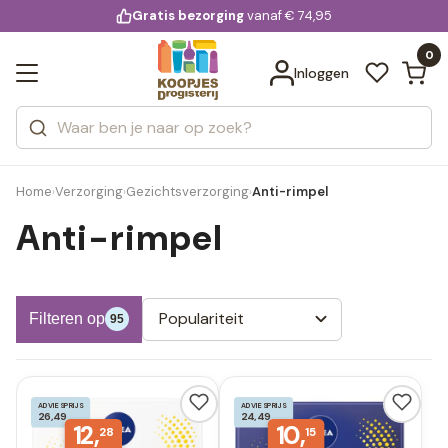
KD.
Gratis bezorging
voor 20:00 uur besteld
vanaf € 74,95
Bekijk alle resultaten
extra
Zoeken
0
Categorieën
Inloggen
Merken
Home
Verzorging
Gezichtsverzorging
Anti-rimpel
›
›
›
Anti-rimpel
Populariteit
Filteren op
95
ADVIESPRIJS
ADVIESPRIJS
26,49
24,49
12,
10,
28
15