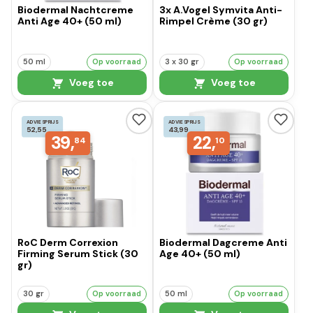
Biodermal Nachtcreme
3x A.Vogel Symvita Anti-
Anti Age 40+ (50 ml)
Rimpel Crème (30 gr)
50 ml
Op voorraad
3 x 30 gr
Op voorraad
Voeg toe
Voeg toe
ADVIESPRIJS
ADVIESPRIJS
52,55
43,99
39,
22,
84
10
RoC Derm Correxion
Biodermal Dagcreme Anti
Firming Serum Stick (30
Age 40+ (50 ml)
gr)
30 gr
Op voorraad
50 ml
Op voorraad