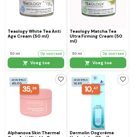
Teaology White Tea Anti
Teaology Matcha Tea
Age Cream (50 ml)
Ultra Firming Cream (50
ml)
50 ml
Op voorraad
50 ml
Op voorraad
Voeg toe
Voeg toe
ADVIESPRIJS
ADVIESPRIJS
40,00
14,95
35,
10,
28
47
Alphanova Skin Thermal
Dermolin Oogcrème