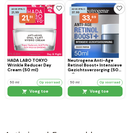
ADVIESPRIJS
ADVIESPRIJS
21,99
37,99
21,
33,
51
69
HADA LABO TOKYO
Neutrogena Anti-Age
Wrinkle Reducer Day
Retinol Boost+ Intensieve
Cream (50 ml)
Gezichtsverzorging (50
ml)
50 ml
Op voorraad
50 ml
Op voorraad
Voeg toe
Voeg toe