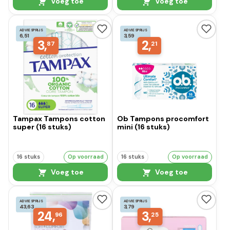
Voeg toe
Voeg toe
ADVIESPRIJS
ADVIESPRIJS
6,51
3,59
3,
2,
87
21
Tampax Tampons cotton
Ob Tampons procomfort
super (16 stuks)
mini (16 stuks)
16 stuks
Op voorraad
16 stuks
Op voorraad
Voeg toe
Voeg toe
ADVIESPRIJS
ADVIESPRIJS
43,63
3,79
24,
3,
96
25