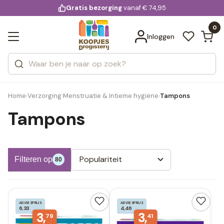
KD.
Gratis bezorging
voor 20:00 uur besteld
vanaf € 74,95
Bekijk alle resultaten
extra
Zoeken
0
Categorieën
Inloggen
Merken
Home
Verzorging
Menstruatie & Intieme hygiëne
Tampons
›
›
›
Tampons
Populariteit
Filteren op
80
ADVIESPRIJS
ADVIESPRIJS
6,33
4,46
3,
3,
79
41