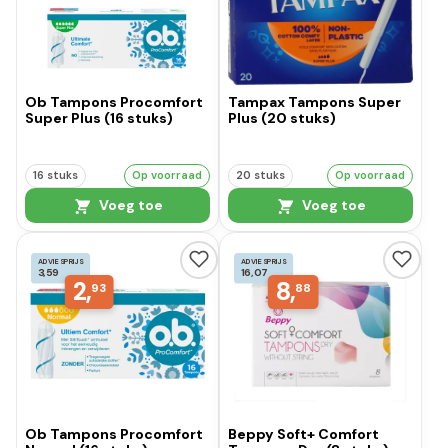
Ob Tampons Procomfort
Tampax Tampons Super
Super Plus (16 stuks)
Plus (20 stuks)
16 stuks
Op voorraad
20 stuks
Op voorraad
Voeg toe
Voeg toe
ADVIESPRIJS
ADVIESPRIJS
3,59
16,07
2,
8,
93
88
Ob Tampons Procomfort
Beppy Soft+ Comfort