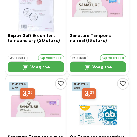
Beppy Soft & comfort
Sanature Tampons
tampons dry (30 stuks)
normal (16 stuks)
30 stuks
Op voorraad
16 stuks
Op voorraad
Voeg toe
Voeg toe
ADVIESPRIJS
ADVIESPRIJS
3,79
3,59
3,
3,
25
21