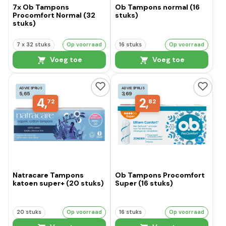
7x Ob Tampons
Ob Tampons normal (16
Procomfort Normal (32
stuks)
stuks)
7 x 32 stuks
Op voorraad
16 stuks
Op voorraad
Voeg toe
Voeg toe
ADVIESPRIJS
ADVIESPRIJS
5,65
3,69
4,
2,
72
82
Natracare Tampons
Ob Tampons Procomfort
katoen super+ (20 stuks)
Super (16 stuks)
20 stuks
Op voorraad
16 stuks
Op voorraad