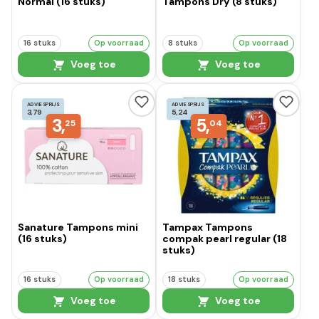
Normal (16 stuks)
Tampons Dry (8 stuks)
16 stuks
Op voorraad
8 stuks
Op voorraad
Voeg toe
Voeg toe
ADVIESPRIJS
ADVIESPRIJS
3,79
5,24
3,
5,
25
04
Sanature Tampons mini
Tampax Tampons
(16 stuks)
compak pearl regular (18
stuks)
16 stuks
Op voorraad
18 stuks
Op voorraad
Voeg toe
Voeg toe