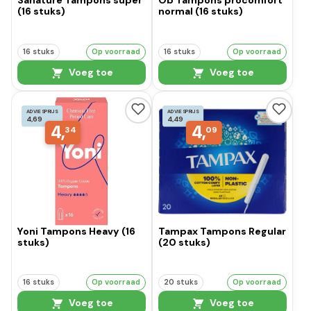
Sanature Tampons super
Ob Tampons procomfort
(16 stuks)
normal (16 stuks)
16 stuks
Op voorraad
16 stuks
Op voorraad
Voeg toe
Voeg toe
ADVIESPRIJS
ADVIESPRIJS
4,69
4,49
4,
4,
34
09
Yoni Tampons Heavy (16
Tampax Tampons Regular
stuks)
(20 stuks)
16 stuks
Op voorraad
20 stuks
Op voorraad
Voeg toe
Voeg toe