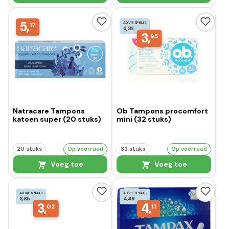
5,
ADVIESPRIJS
17
6,33
3,
95
Natracare Tampons
Ob Tampons procomfort
katoen super (20 stuks)
mini (32 stuks)
20 stuks
Op voorraad
32 stuks
Op voorraad
Voeg toe
Voeg toe
ADVIESPRIJS
ADVIESPRIJS
3,85
4,49
3,
4,
02
11