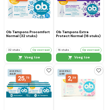
Ob Tampons Procomfort
Ob Tampons Extra
Normal (32 stuks)
Protect Normal (16 stuks)
32 stuks
Op voorraad
16 stuks
Op voorraad
Voeg toe
Voeg toe
ADVIESPRIJS
ADVIESPRIJS
44,31
2,69
25,
2,
73
39