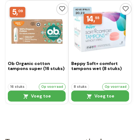
5,
ADVIESPRIJS
09
20,23
14,
55
Ob Organic cotton
Beppy Soft+ comfort
tampons super (16 stuks)
tampons wet (8 stuks)
16 stuks
Op voorraad
8 stuks
Op voorraad
Voeg toe
Voeg toe