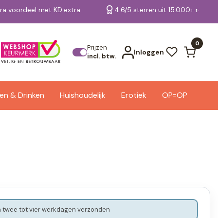
tra voordeel met KD.extra
4.6/5 sterren uit 15.000+ review
Bekijk alle resultaten
0
Prijzen
Inloggen
incl. btw.
en & Drinken
Huishoudelijk
Erotiek
OP=OP
 twee tot vier werkdagen verzonden