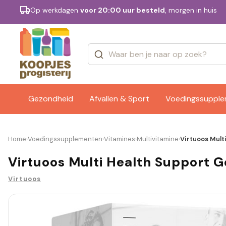
Op werkdagen
voor 20:00 uur besteld
, morgen in huis
Categorieën
Merken
Gezondheid
Afvallen & Sport
Voedingssuppl
Home
Voedingssupplementen
Vitamines
Multivitamine
Virtuoos Mult
›
›
›
›
Virtuoos Multi Health Support G
Virtuoos