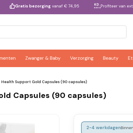
KD.
Profiteer van ex
Gratis bezorging
vanaf € 74,95
extra
ementen
Zwanger & Baby
Verzorging
Beauty
Et
i Health Support Gold Capsules (90 capsules)
old Capsules (90 capsules)
2-4 werkdagen
Binnen