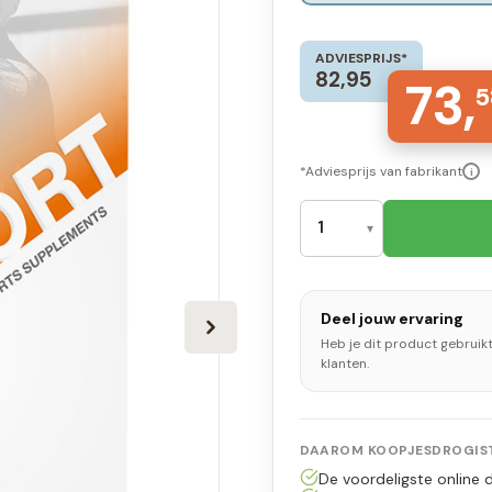
ADVIESPRIJS*
82,95
73,
5
*Adviesprijs van fabrikant
i
Deel jouw ervaring
Heb je dit product gebruik
klanten.
DAAROM KOOPJESDROGIST
De voordeligste online d