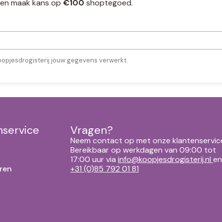
ef en maak kans op
€100
shoptegoed.
oopjesdrogisterij jouw gegevens verwerkt.
nservice
Vragen?
Neem contact op met onze klantenservic
Bereikbaar op werkdagen van 09:00 tot
17:00 uur via
info@koopjesdrogisterij.nl
en
ren
+31 (0)85 792 01 81