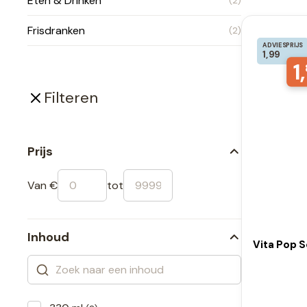
Eten & Drinken
(2)
Frisdranken
(2)
ADVIESPRIJS
1,99
1,
Filteren
Prijs
Van €
tot
Inhoud
Vita Pop 