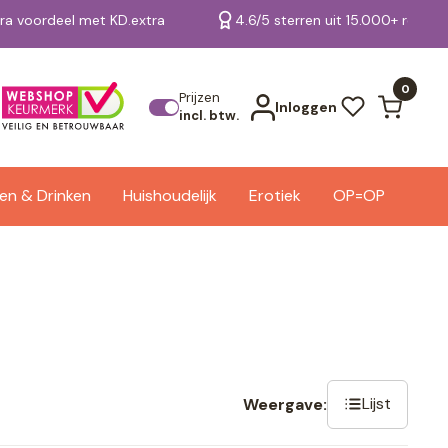
tra voordeel met KD.extra
4.6/5 sterren uit 15.000+ review
Bekijk alle resultaten
0
Prijzen
Inloggen
incl. btw.
en & Drinken
Huishoudelijk
Erotiek
OP=OP
Lijst
Weergave: