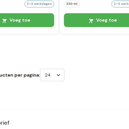
2-4 werkdagen
330 ml
2-4 wer
Voeg toe
Voeg toe
24
ucten per pagina:
rief