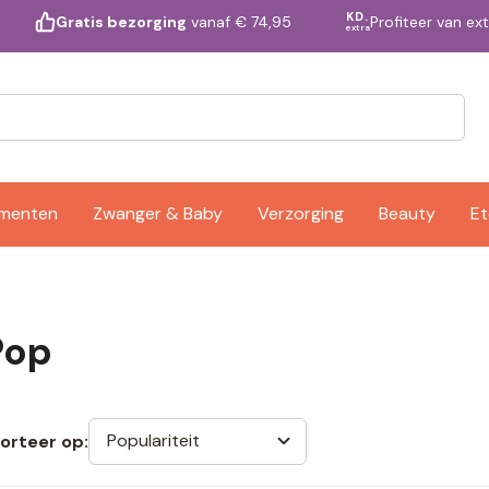
KD.
Profiteer van ex
Gratis bezorging
vanaf € 74,95
extra
ementen
Zwanger & Baby
Verzorging
Beauty
Et
Pop
Populariteit
orteer op: