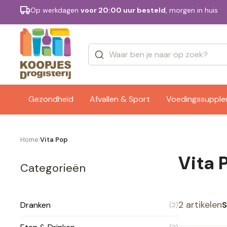
Op werkdagen
voor 20:00 uur besteld
, morgen in huis
Categorieën
Merken
Gezondheid
Afvallen & Sport
Voedingssuppl
Home
Vita Pop
›
Vita 
Categorieën
2 artikelen
S
Dranken
(2)