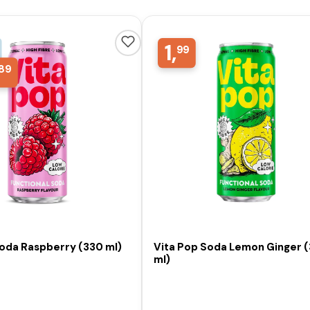
1,
99
89
Soda Raspberry (330 ml)
Vita Pop Soda Lemon Ginger 
ml)