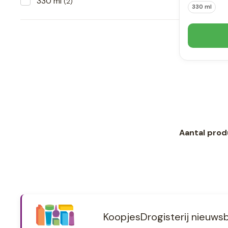
330 ml
(2)
330 ml
Aantal prod
KoopjesDrogisterij nieuwsb