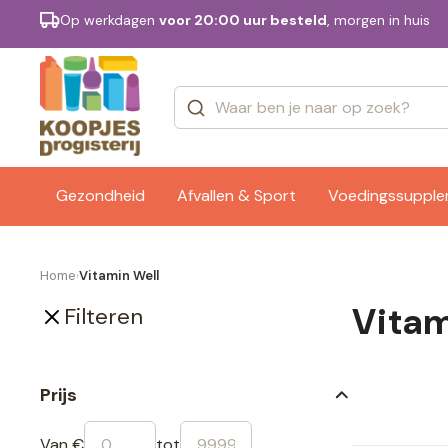
Op werkdagen
voor 20:00 uur besteld
, morgen in huis
Categorieën
Merken
Gezondheid
Afvallen & Sport
Voedingssuppl
Home
Vitamin Well
›
Vitam
Filteren
Prijs
Van €
tot