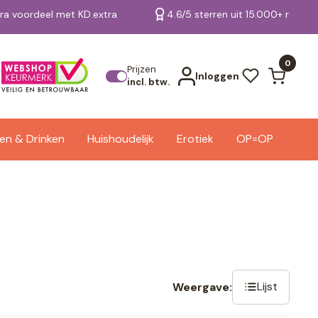
tra voordeel met KD.extra
4.6/5 sterren uit 15.000+ review
Bekijk alle resultaten
0
Prijzen
Inloggen
incl. btw.
en & Drinken
Huishoudelijk
Erotiek
OP=OP
Lijst
Weergave: