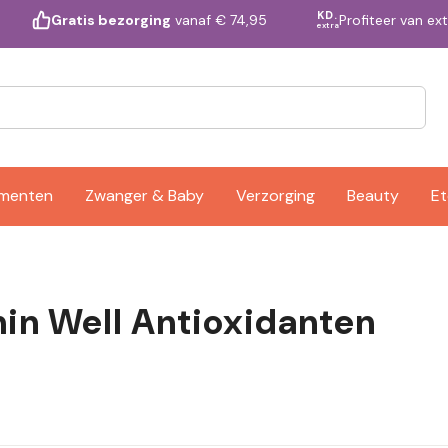
KD.
Profiteer van ex
Gratis bezorging
vanaf € 74,95
extra
ementen
Zwanger & Baby
Verzorging
Beauty
Et
in Well Antioxidanten