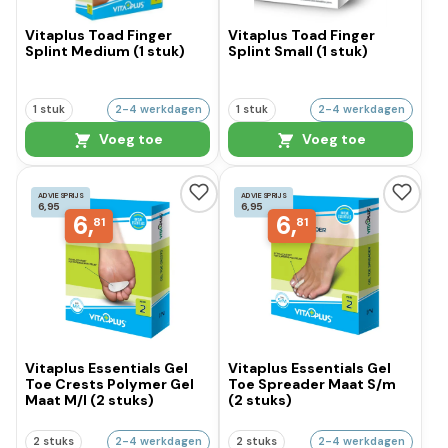
Vitaplus Toad Finger
Vitaplus Toad Finger
Splint Medium (1 stuk)
Splint Small (1 stuk)
1 stuk
2-4 werkdagen
1 stuk
2-4 werkdagen
Voeg toe
Voeg toe
ADVIESPRIJS
ADVIESPRIJS
6,95
6,95
6,
6,
81
81
Vitaplus Essentials Gel
Vitaplus Essentials Gel
Toe Crests Polymer Gel
Toe Spreader Maat S/m
Maat M/l (2 stuks)
(2 stuks)
2 stuks
2-4 werkdagen
2 stuks
2-4 werkdagen