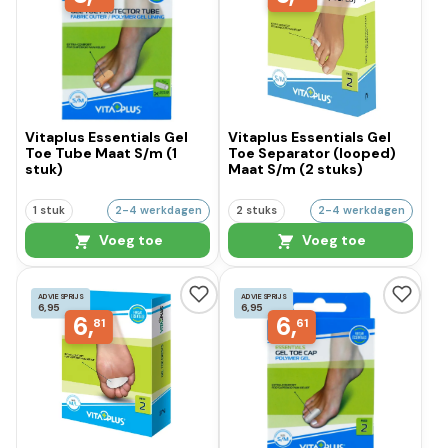
Vitaplus Essentials Gel
Vitaplus Essentials Gel
Toe Tube Maat S/m (1
Toe Separator (looped)
stuk)
Maat S/m (2 stuks)
1 stuk
2-4 werkdagen
2 stuks
2-4 werkdagen
Voeg toe
Voeg toe
ADVIESPRIJS
ADVIESPRIJS
6,95
6,95
6,
6,
81
61