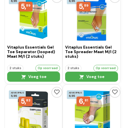
6,95
6,95
5,
5,
89
89
Vitaplus Essentials Gel
Vitaplus Essentials Gel
Toe Separator (looped)
Toe Spreader Maat M/l (2
Maat M/l (2 stuks)
stuks)
2 stuks
Op voorraad
2 stuks
Op voorraad
Voeg toe
Voeg toe
ADVIESPRIJS
ADVIESPRIJS
5,95
6,95
5,
6,
83
81