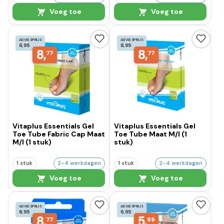
Voeg toe
Voeg toe
ADVIESPRIJS
ADVIESPRIJS
8,95
8,95
8,
8,
77
77
Vitaplus Essentials Gel
Vitaplus Essentials Gel
Toe Tube Fabric Cap Maat
Toe Tube Maat M/l (1
M/l (1 stuk)
stuk)
1 stuk
2-4 werkdagen
1 stuk
2-4 werkdagen
Voeg toe
Voeg toe
ADVIESPRIJS
ADVIESPRIJS
8,95
6,95
8,
5,
77
89