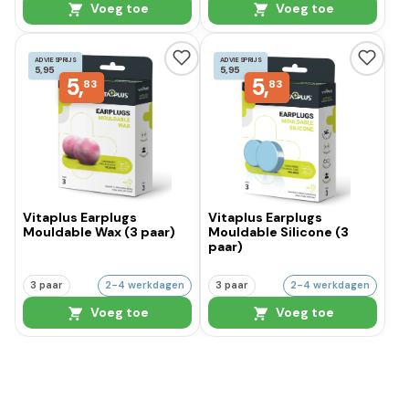
Voeg toe
Voeg toe
ADVIESPRIJS
ADVIESPRIJS
5,95
5,95
5,
5,
83
83
Vitaplus Earplugs
Vitaplus Earplugs
Mouldable Wax (3 paar)
Mouldable Silicone (3
paar)
3 paar
2-4 werkdagen
3 paar
2-4 werkdagen
Voeg toe
Voeg toe