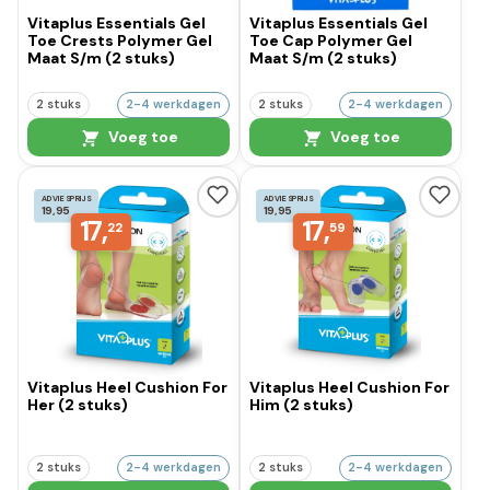
Vitaplus Essentials Gel
Vitaplus Essentials Gel
Toe Crests Polymer Gel
Toe Cap Polymer Gel
Maat S/m (2 stuks)
Maat S/m (2 stuks)
2 stuks
2-4 werkdagen
2 stuks
2-4 werkdagen
Voeg toe
Voeg toe
ADVIESPRIJS
ADVIESPRIJS
19,95
19,95
17,
17,
22
59
Vitaplus Heel Cushion For
Vitaplus Heel Cushion For
Her (2 stuks)
Him (2 stuks)
2 stuks
2-4 werkdagen
2 stuks
2-4 werkdagen