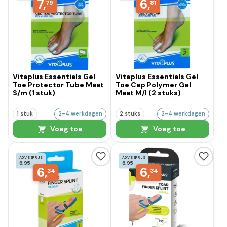
7,
6,
79
81
Vitaplus Essentials Gel
Vitaplus Essentials Gel
Toe Protector Tube Maat
Toe Cap Polymer Gel
S/m (1 stuk)
Maat M/l (2 stuks)
1 stuk
2-4 werkdagen
2 stuks
2-4 werkdagen
Voeg toe
Voeg toe
ADVIESPRIJS
ADVIESPRIJS
6,95
6,95
6,
6,
34
34