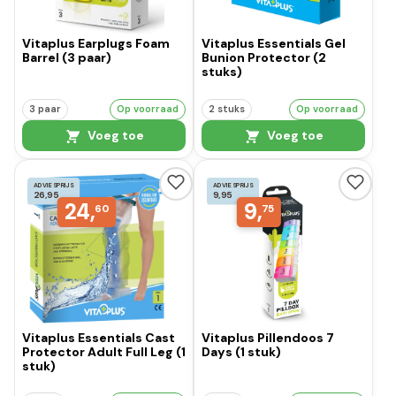
Vitaplus Earplugs Foam
Vitaplus Essentials Gel
Barrel (3 paar)
Bunion Protector (2
stuks)
3 paar
Op voorraad
2 stuks
Op voorraad
Voeg toe
Voeg toe
ADVIESPRIJS
ADVIESPRIJS
26,95
9,95
24,
9,
60
75
Vitaplus Essentials Cast
Vitaplus Pillendoos 7
Protector Adult Full Leg (1
Days (1 stuk)
stuk)