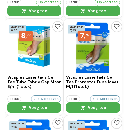
1 stuk
Op voorraad
1 stuk
Op voorraad
Voeg toe
Voeg toe
ADVIESPRIJS
ADVIESPRIJS
8,95
7,95
8,
7,
77
79
Vitaplus Essentials Gel
Vitaplus Essentials Gel
Toe Tube Fabric Cap Maat
Toe Protector Tube Maat
S/m (1 stuk)
M/l (1 stuk)
1 stuk
2-4 werkdagen
1 stuk
2-4 werkdagen
Voeg toe
Voeg toe
ADVIESPRIJS
ADVIESPRIJS
7,95
6,95