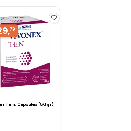
29,
79
n T.e.n. Capsules (80 gr)