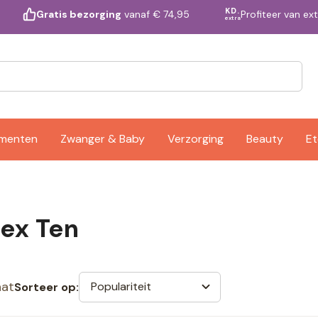
KD.
Profiteer van ex
Gratis bezorging
vanaf € 74,95
extra
ementen
Zwanger & Baby
Verzorging
Beauty
Et
ex Ten
aat
Populariteit
Sorteer op: