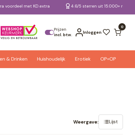
tra voordeel met KD.extra
4.6/5 sterren uit 15.000+ review
Bekijk alle resultaten
0
Prijzen
Inloggen
incl. btw.
en & Drinken
Huishoudelijk
Erotiek
OP=OP
Lijst
Weergave: