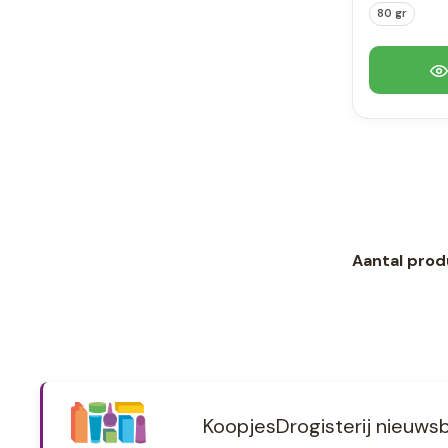
80 gr
Aantal prod
KoopjesDrogisterij nieuwsb