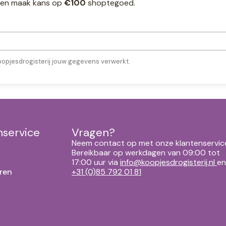
ef en maak kans op
€100
shoptegoed.
oopjesdrogisterij jouw gegevens verwerkt.
nservice
Vragen?
Neem contact op met onze klantenservic
Bereikbaar op werkdagen van 09:00 tot
17:00 uur via
info@koopjesdrogisterij.nl
en
ren
+31 (0)85 792 01 81