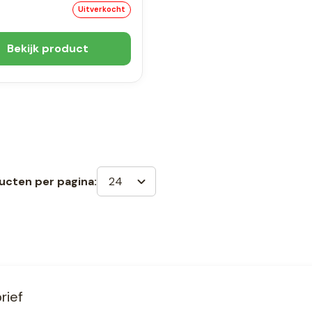
Uitverkocht
Bekijk product
24
ucten per pagina:
rief