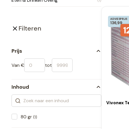
Eten & Drinken Overig
(1)
ADVIESPRIJS
136,99
1
Filteren
Prijs
Van €
tot
Inhoud
Vivonex Te
80 gr
(1)