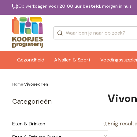
Op werkdagen
voor 20:00 uur besteld
, morgen in huis
Categorieën
Merken
Gezondheid
Afvallen & Sport
Voedingssuppl
Home
Vivonex Ten
›
Vivon
Categorieën
Enig result
Eten & Drinken
(1)