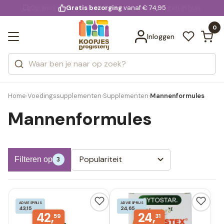
KD.
Gratis bezorging
voor 20:00 uur besteld
vanaf € 74,95
Bekijk alle resultaten
extra
Zoeken
0
Categorieën
Inloggen
Merken
Home
Voedingssupplementen
Supplementen
Mannenformules
›
›
›
Mannenformules
Populariteit
Filteren op
3
ADVIESPRIJS
ADVIESPRIJS
43,15
24,65
42,
24,
59
31