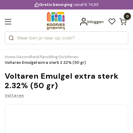
KD.
Gratis bezorging
voor 20:00 uur besteld
vanaf € 74,95
Bekijk alle resultaten
extra
Zoeken
0
Categorieën
Inloggen
Merken
Home
Gezondheid
Pijnstilling
Diclofenac
›
›
›
›
Voltaren Emulgel extra sterk 2.32% (50 gr)
Voltaren Emulgel extra sterk
2.32% (50 gr)
Voltaren