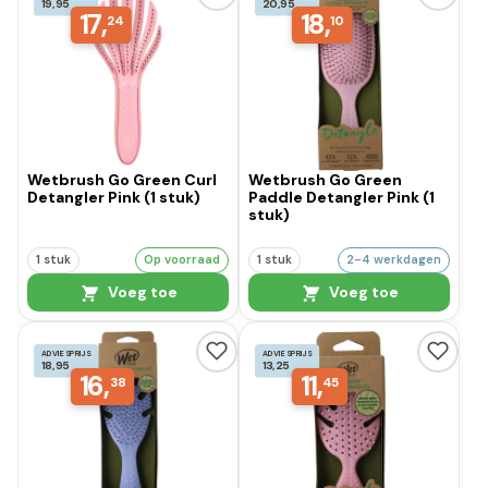
19,95
20,95
17,
18,
24
10
Wetbrush Go Green Curl
Wetbrush Go Green
Detangler Pink (1 stuk)
Paddle Detangler Pink (1
stuk)
1 stuk
Op voorraad
1 stuk
2-4 werkdagen
Voeg toe
Voeg toe
ADVIESPRIJS
ADVIESPRIJS
18,95
13,25
16,
11,
38
45