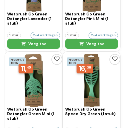
Wetbrush Go Green
Wetbrush Go Green
Detangler Lavender (1
Detangler Pink Mini (1
stuk)
stuk)
1 stuk
2-4 werkdagen
1 stuk
2-4 werkdagen
Voeg toe
Voeg toe
ADVIESPRIJS
ADVIESPRIJS
13,25
18,99
11,
16,
45
38
Wetbrush Go Green
Wetbrush Go Green
Detangler Green Mini (1
Speed Dry Green (1 stuk)
stuk)