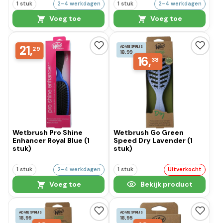
1 stuk
2-4 werkdagen
1 stuk
2-4 werkdagen
Voeg toe
Voeg toe
21,
ADVIESPRIJS
29
18,99
16,
38
Wetbrush Pro Shine
Wetbrush Go Green
Enhancer Royal Blue (1
Speed Dry Lavender (1
stuk)
stuk)
1 stuk
2-4 werkdagen
1 stuk
Uitverkocht
Voeg toe
Bekijk product
ADVIESPRIJS
ADVIESPRIJS
18,99
18,95