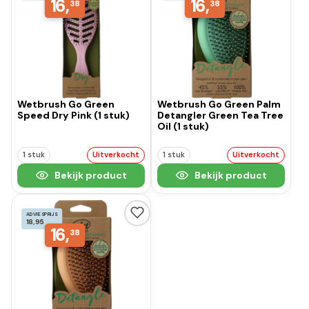
16,
16,
38
38
Wetbrush Go Green
Wetbrush Go Green Palm
Speed Dry Pink (1 stuk)
Detangler Green Tea Tree
Oil (1 stuk)
1 stuk
Uitverkocht
1 stuk
Uitverkocht
Bekijk product
Bekijk product
ADVIESPRIJS
18,95
16,
38