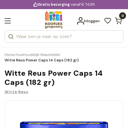
KD.
Gratis bezorging
voor 20:00 uur besteld
vanaf € 74,95
Bekijk alle resultaten
extra
Zoeken
0
Categorieën
Inloggen
Merken
Home
Huishoudelijk
Wasmiddel
›
›
›
Witte Reus Power Caps 14 Caps (182 gr)
Witte Reus Power Caps 14
Caps (182 gr)
Witte Reus