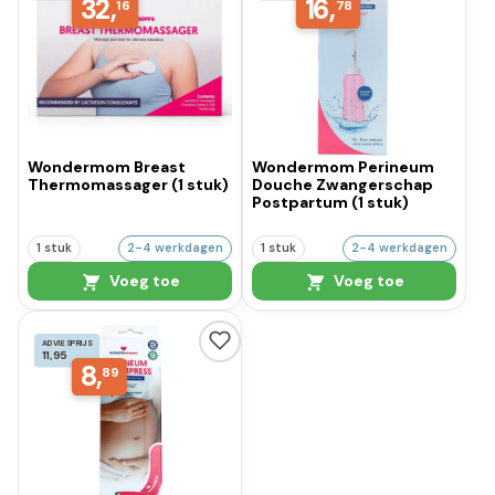
32,
16,
16
78
Wondermom Breast
Wondermom Perineum
Thermomassager (1 stuk)
Douche Zwangerschap
Postpartum (1 stuk)
1 stuk
2-4 werkdagen
1 stuk
2-4 werkdagen
Voeg toe
Voeg toe
ADVIESPRIJS
11,95
8,
89