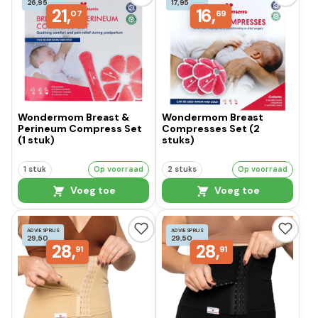
26,95
17,95
21,
16,
07
69
Wondermom Breast &
Wondermom Breast
Perineum Compress Set
Compresses Set (2
(1 stuk)
stuks)
1 stuk
Op voorraad
2 stuks
Op voorraad
Voeg toe
Voeg toe
ADVIESPRIJS
ADVIESPRIJS
29,50
29,50
28,
28,
91
91