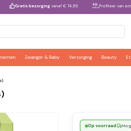
KD.
Profiteer van ex
Gratis bezorging
vanaf € 74,95
extra
ementen
Zwanger & Baby
Verzorging
Beauty
Et
s)
s)
Op voorraad
·
Morge