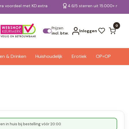
tra voordeel met KD.extra
4.6/5 sterren uit 15.000+ review
Bekijk alle resultaten
0
Prijzen
Inloggen
incl. btw.
en & Drinken
Huishoudelijk
Erotiek
OP=OP
n in huis bij bestelling vóór 20:00