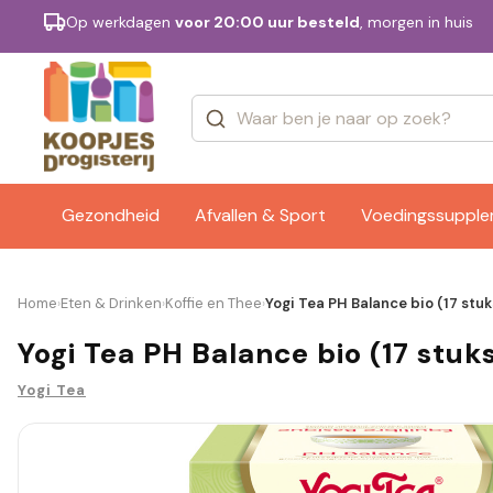
Op werkdagen
voor 20:00 uur besteld
, morgen in huis
Categorieën
Merken
Gezondheid
Afvallen & Sport
Voedingssuppl
Home
Eten & Drinken
Koffie en Thee
Yogi Tea PH Balance bio (17 stuk
›
›
›
Yogi Tea PH Balance bio (17 stuk
Yogi Tea