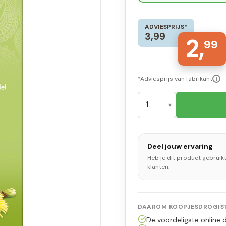
ADVIESPRIJS*
3,99
2,
99
*Adviesprijs van fabrikant
i
Deel jouw ervaring
Heb je dit product gebruik
klanten.
DAAROM KOOPJESDROGIST
De voordeligste online d