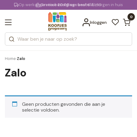
KD.
Op werkdagen
Gratis bezorging
voor 20:00 uur besteld
vanaf € 74,95
, morgen in huis
Bekijk alle resultaten
extra
Zoeken
0
Categorieën
Inloggen
Merken
Home
Zalo
›
Zalo
Geen producten gevonden die aan je
selectie voldoen.