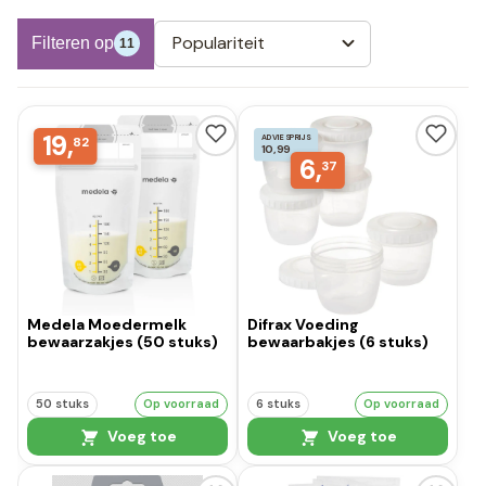
Populariteit
Filteren op
11
19,
ADVIESPRIJS
82
10,99
6,
37
Medela Moedermelk
Difrax Voeding
bewaarzakjes (50 stuks)
bewaarbakjes (6 stuks)
50 stuks
Op voorraad
6 stuks
Op voorraad
Voeg toe
Voeg toe