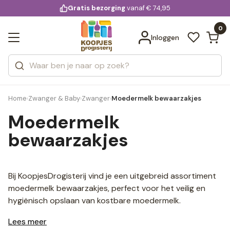
KD.
Gratis bezorging
voor 20:00 uur besteld
vanaf € 74,95
Bekijk alle resultaten
extra
Zoeken
0
Categorieën
Inloggen
Merken
Home
Zwanger & Baby
Zwanger
Moedermelk bewaarzakjes
›
›
›
Moedermelk
bewaarzakjes
Bij KoopjesDrogisterij vind je een uitgebreid assortiment
moedermelk bewaarzakjes, perfect voor het veilig en
hygiënisch opslaan van kostbare moedermelk.
Lees meer