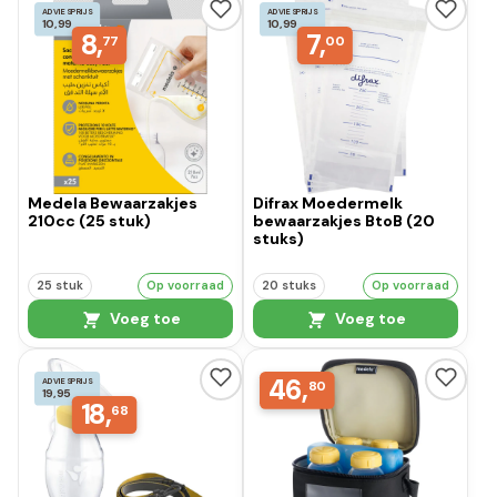
ADVIESPRIJS
ADVIESPRIJS
10,99
10,99
8,
7,
77
00
Medela Bewaarzakjes
Difrax Moedermelk
210cc (25 stuk)
bewaarzakjes BtoB (20
stuks)
25 stuk
Op voorraad
20 stuks
Op voorraad
Voeg toe
Voeg toe
46,
ADVIESPRIJS
80
19,95
18,
68