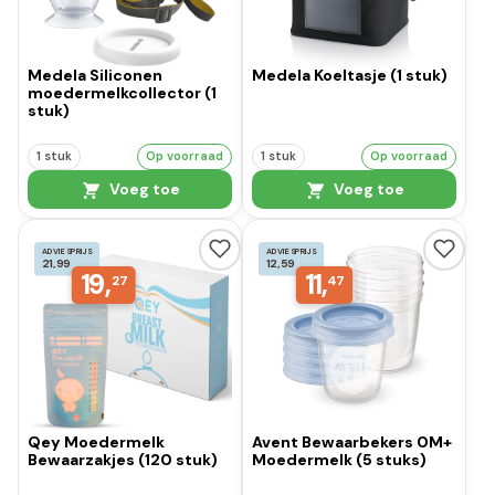
Medela Siliconen
Medela Koeltasje (1 stuk)
moedermelkcollector (1
stuk)
1 stuk
Op voorraad
1 stuk
Op voorraad
Voeg toe
Voeg toe
ADVIESPRIJS
ADVIESPRIJS
21,99
12,59
19,
11,
27
47
Qey Moedermelk
Avent Bewaarbekers 0M+
Bewaarzakjes (120 stuk)
Moedermelk (5 stuks)