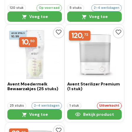
120 stuk
Op voorraad
5 stuks
2-4 werkdagen
Voeg toe
Voeg toe
120,
ADVIESPRIJS
72
10,99
10,
50
Avent Moedermelk
Avent Sterilizer Premium
Bewaarzakjes (25 stuks)
(1 stuk)
25 stuks
2-4 werkdagen
1 stuk
Uitverkocht
Voeg toe
Bekijk product