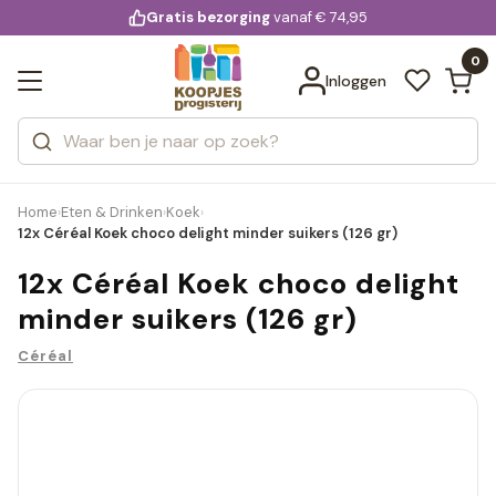
KD.
Gratis bezorging
voor 20:00 uur besteld
vanaf € 74,95
Bekijk alle resultaten
extra
Zoeken
0
Categorieën
Inloggen
Merken
Home
Eten & Drinken
Koek
›
›
›
12x Céréal Koek choco delight minder suikers (126 gr)
12x Céréal Koek choco delight
minder suikers (126 gr)
Céréal