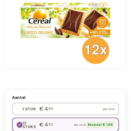
Aantal
€ 4
,66
1 STUK
per stuk
12
€ 4
,52
Bespaar € 1,68
per stuk
STUKS