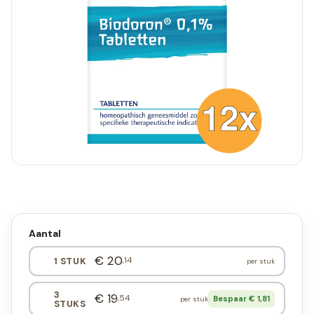
Aantal
€ 20
,14
1 STUK
per stuk
3
€ 19
,54
Bespaar € 1,81
per stuk
STUKS