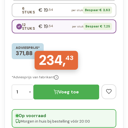
6
€ 19
,54
Bespaar € 3,63
per stuk
STUKS
12
€ 19
,54
Bespaar € 7,25
per stuk
STUKS
ADVIESPRIJS*
371,88
234,
43
*Adviesprijs van fabrikant
i
Voeg toe
Op voorraad
·
Morgen in huis bij bestelling vóór 20:00