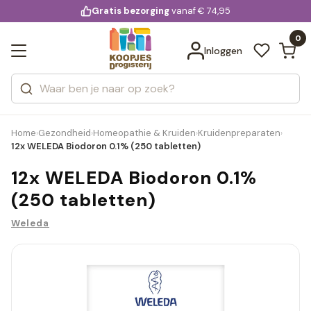
KD.
Gratis bezorging
voor 20:00 uur besteld
vanaf € 74,95
Bekijk alle resultaten
extra
Zoeken
0
Categorieën
Inloggen
Merken
Home
Gezondheid
Homeopathie & Kruiden
Kruidenpreparaten
›
›
›
›
12x WELEDA Biodoron 0.1% (250 tabletten)
12x WELEDA Biodoron 0.1%
(250 tabletten)
Weleda